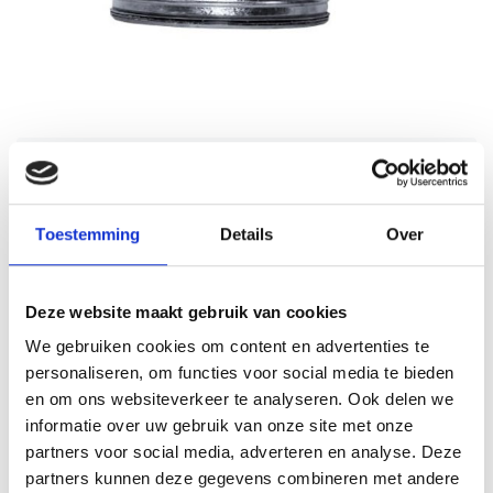
Nedfan.NL
Sale
Bocht 60 graden 400 mm met
SAFE
Toestemming
Details
Over
Schrijf je eigen review
€48,39
€96,78
Incl. btw
Deze website maakt gebruik van cookies
Levertijd: 2 werkdagen
Op voorraad
We gebruiken cookies om content en advertenties te
personaliseren, om functies voor social media te bieden
Aantal
en om ons websiteverkeer te analyseren. Ook delen we
informatie over uw gebruik van onze site met onze
partners voor social media, adverteren en analyse. Deze
Toevoegen aan winkelwagen
partners kunnen deze gegevens combineren met andere