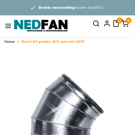
Gratis verzending
boven de €500,-
0
0
Home
Bocht 60 graden 400 mm met SAFE