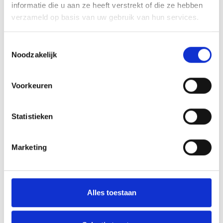
informatie die u aan ze heeft verstrekt of die ze hebben
Toevoegen aan offerte
verzameld op basis van uw gebruik van hun services.
Aan verlanglijst toevoegen
Toestemmingsselectie
Noodzakelijk
Gratis verzending
boven de €500,-
Voorkeuren
Persoonlijk
advies
Meer informatie?
Neem contact op over dit product
Statistieken
Productomschrijving
Marketing
Wat onze klanten zeggen
Gemiddelde van 0 review(s)
Alles toestaan
Schrijf je eigen review