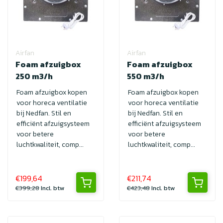
Airfan
Airfan
Foam afzuigbox
Foam afzuigbox
250 m3/h
550 m3/h
Foam afzuigbox kopen
Foam afzuigbox kopen
voor horeca ventilatie
voor horeca ventilatie
bij Nedfan. Stil en
bij Nedfan. Stil en
efficiënt afzuigsysteem
efficiënt afzuigsysteem
voor betere
voor betere
luchtkwaliteit, comp...
luchtkwaliteit, comp...
€199,64
€211,74
€399,28
Incl. btw
€423,48
Incl. btw