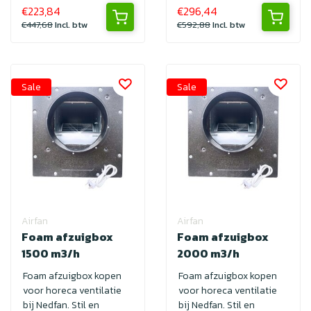
€223,84
€296,44
€447,68
Incl. btw
€592,88
Incl. btw
Sale
Sale
Airfan
Airfan
Foam afzuigbox
Foam afzuigbox
1500 m3/h
2000 m3/h
Foam afzuigbox kopen
Foam afzuigbox kopen
voor horeca ventilatie
voor horeca ventilatie
bij Nedfan. Stil en
bij Nedfan. Stil en