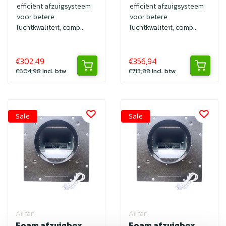
efficiënt afzuigsysteem
efficiënt afzuigsysteem
voor betere
voor betere
luchtkwaliteit, comp...
luchtkwaliteit, comp...
€302,49
€356,94
€604,98
Incl. btw
€713,88
Incl. btw
Sale
Sale
Airfan
Airfan
Foam afzuigbox
Foam afzuigbox