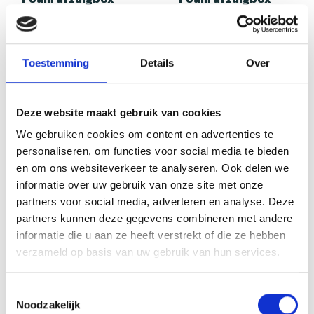
2500 m3/h
3250 m3/h
Foam afzuigbox kopen
Foam afzuigbox kopen
voor horeca ventilatie
voor horeca ventilatie
Toestemming
Details
Over
bij Nedfan. Stil en
bij Nedfan. Stil en
efficiënt afzuigsysteem
efficiënt afzuigsysteem
voor betere
voor betere
luchtkwaliteit, comp...
luchtkwaliteit, comp...
Deze website maakt gebruik van cookies
We gebruiken cookies om content en advertenties te
personaliseren, om functies voor social media te bieden
€362,99
€387,19
en om ons websiteverkeer te analyseren. Ook delen we
€725,98
Incl. btw
€774,38
Incl. btw
informatie over uw gebruik van onze site met onze
partners voor social media, adverteren en analyse. Deze
partners kunnen deze gegevens combineren met andere
Sale
Sale
informatie die u aan ze heeft verstrekt of die ze hebben
verzameld op basis van uw gebruik van hun services.
Toestemmingsselectie
Noodzakelijk