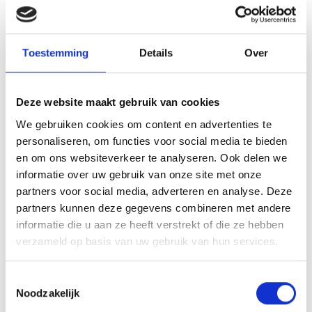
geuren in zowel industriële als commerciële omgevingen.
Bij ons vindt u een uitgebreid assortiment afzuigmotoren
van toonaangevende merken zoals
Airfan
,
Torin
en
Toestemming
Details
Over
Rosenberg
, die garant staan voor kwaliteit,
betrouwbaarheid en hoge prestaties.
Deze website maakt gebruik van cookies
Onze
Airfan afzuigmotoren
zijn bekend om hun
innovatieve ontwerpen en energie-efficiëntie. Ze zijn
We gebruiken cookies om content en advertenties te
ideaal voor gebruik in verschillende toepassingen, van
personaliseren, om functies voor social media te bieden
horeca tot industriële processen. De motoren zijn
en om ons websiteverkeer te analyseren. Ook delen we
ontworpen voor langdurig gebruik en kunnen eenvoudig
informatie over uw gebruik van onze site met onze
worden geïntegreerd in uw bestaande ventilatiesystemen.
partners voor social media, adverteren en analyse. Deze
Dankzij hun stille werking en krachtige prestaties zijn ze
partners kunnen deze gegevens combineren met andere
perfect voor zowel commerciële als residentiële
informatie die u aan ze heeft verstrekt of die ze hebben
toepassingen.
verzameld op basis van uw gebruik van hun services.
Torin
biedt een breed scala aan afzuigmotoren die
Toestemmingsselectie
speciaal zijn ontwikkeld voor veeleisende omgevingen.
Noodzakelijk
Deze motoren zijn robuust en duurzaam, waardoor ze