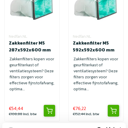
Nedfan.NL
Nedfan.NL
Zakkenfilter M5
Zakkenfilter M5
287x592x600 mm
592x592x600 mm
Zakkenfilters kopen voor
Zakkenfilters kopen voor
geurfilterkast of
geurfilterkast of
ventilatiesysteem? Deze
ventilatiesysteem? Deze
filters zorgen voor
filters zorgen voor
effectieve fijnstofafvang,
effectieve fijnstofafvang,
optima...
optima...
€54,44
€76,22
€108,88
Incl. btw
€152,44
Incl. btw