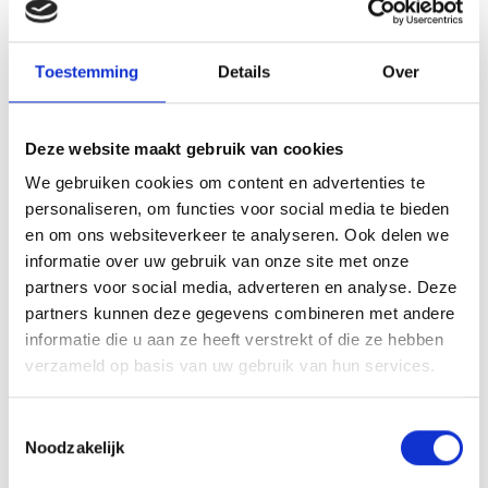
Sale
Toestemming
Details
Over
Deze website maakt gebruik van cookies
We gebruiken cookies om content en advertenties te
personaliseren, om functies voor social media te bieden
en om ons websiteverkeer te analyseren. Ook delen we
Nedfan.NL
informatie over uw gebruik van onze site met onze
Zakkenfilter M5
partners voor social media, adverteren en analyse. Deze
490x592x600 mm
partners kunnen deze gegevens combineren met andere
Zakkenfilters kopen voor
informatie die u aan ze heeft verstrekt of die ze hebben
geurfilterkast of
verzameld op basis van uw gebruik van hun services.
ventilatiesysteem? Deze
filters zorgen voor
Toestemmingsselectie
effectieve fijnstofafvang,
Noodzakelijk
optima...