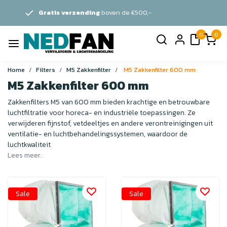
ing
boven de €500,-
Persoonlijk
0
0
Home
Filters
M5 Zakkenfilter
M5 Zakkenfilter 600 mm
M5 Zakkenfilter 600 mm
Zakkenfilters M5 van 600 mm bieden krachtige en betrouwbare
luchtfiltratie voor horeca- en industriële toepassingen. Ze
verwijderen fijnstof, vetdeeltjes en andere verontreinigingen uit
ventilatie- en luchtbehandelingssystemen, waardoor de
luchtkwaliteit
Lees meer.
Sale
Sale