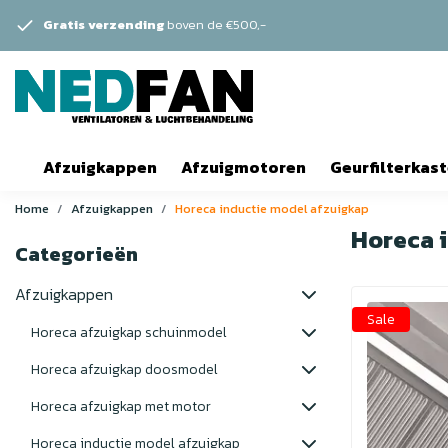
Gratis verzending
boven de €500,-
Afzuigkappen
Afzuigmotoren
Geurfilterkas
Home
Afzuigkappen
Horeca inductie model afzuigkap
Horeca 
Categorieën
Afzuigkappen
Sale
Horeca afzuigkap schuinmodel
Horeca afzuigkap doosmodel
Horeca afzuigkap met motor
Horeca inductie model afzuigkap