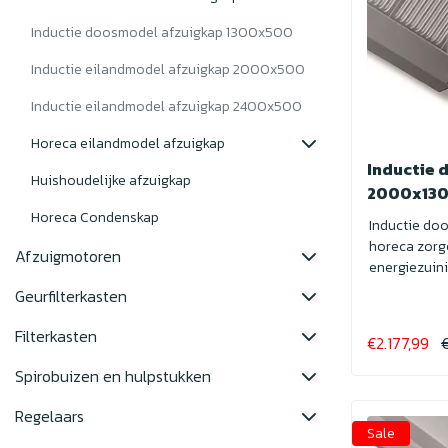
Inductie doosmodel afzuigkap 1300x500
Inductie eilandmodel afzuigkap 2000x500
Inductie eilandmodel afzuigkap 2400x500
Horeca eilandmodel afzuigkap
Inductie 
Huishoudelijke afzuigkap
2000x13
Horeca Condenskap
Inductie do
horeca zorg
Afzuigmotoren
energiezuini
geuren. I...
Geurfilterkasten
Filterkasten
€2.177,99
Spirobuizen en hulpstukken
Regelaars
Sale