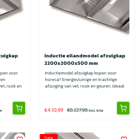
zuigkap
Inductie eilandmodel afzuigkap
2200x2000x500 mm
ppen voor
Inductiemodel afzuigkap kopen voor
 en
horeca? Energiezuinige en krachtige
et, rook en
afzuiging van vet, rook en geuren. Ideaal
voor pr...
€4.113,99
€8.227,98
tw
Incl. btw
Sale