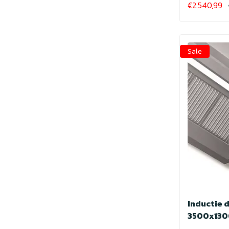
€2.540,99
Sale
Inductie 
3500x13