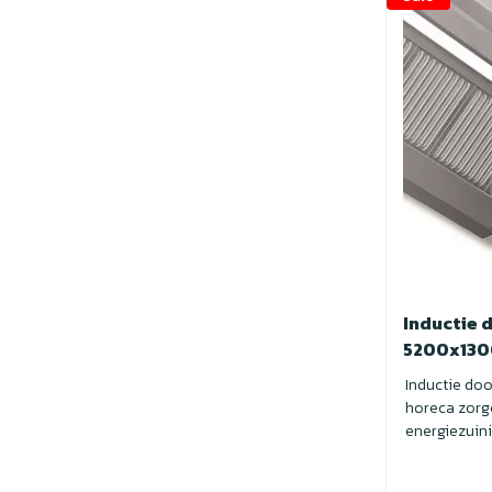
Inductie 
5200x13
Inductie do
horeca zorg
energiezuini
geuren. I...