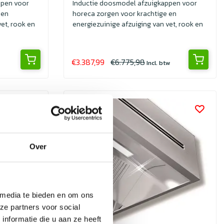
ppen voor
Inductie doosmodel afzuigkappen voor
 en
horeca zorgen voor krachtige en
et, rook en
energiezuinige afzuiging van vet, rook en
geuren. I...
€3.387,99
€6.775,98
Incl. btw
Sale
Over
 media te bieden en om ons
ze partners voor social
nformatie die u aan ze heeft