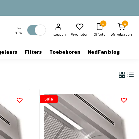
0
0
incl.
BTW
Inloggen
Favorieten
Offerte
Winkelwagen
gelaars
Filters
Toebehoren
NedFan blog
Sale