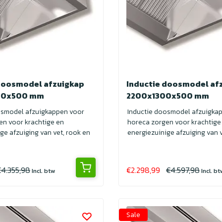
doosmodel afzuigkap
Inductie doosmodel af
00x500 mm
2200x1300x500 mm
osmodel afzuigkappen voor
Inductie doosmodel afzuigka
en voor krachtige en
horeca zorgen voor krachtige
ge afzuiging van vet, rook en
energiezuinige afzuiging van v
geuren. I...
€4.355,98
€2.298,99
€4.597,98
Incl. btw
Incl. b
Sale