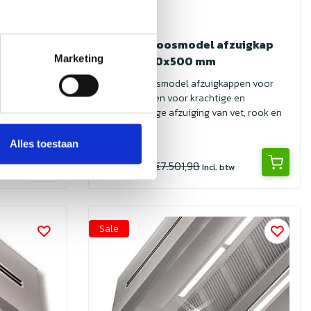
zuigkap
Inductie doosmodel afzuigkap
Marketing
4700x1300x500 mm
ppen voor
Inductie doosmodel afzuigkappen voor
 en
horeca zorgen voor krachtige en
et, rook en
energiezuinige afzuiging van vet, rook en
geuren. I...
Alles toestaan
€3.750,99
€7.501,98
w
Incl. btw
Sale