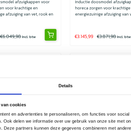
osmodel afzuigkappen voor
Inductie doosmodel afzuigka
en voor krachtige en
horeca zorgen voor krachtige
ge afzuiging van vet, rook en
energiezuinige afzuiging van v
geuren. I...
€6.049,98
€3.145,99
€3.871,98
Incl. btw
Incl. btw
Sale
Details
 van cookies
ent en advertenties te personaliseren, om functies voor social
. Ook delen we informatie over uw gebruik van onze site met on
e. Deze partners kunnen deze gegevens combineren met andere i