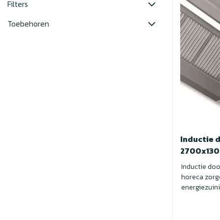
Filters
Toebehoren
Inductie 
2700x13
Inductie do
horeca zorg
energiezuini
geuren. I...