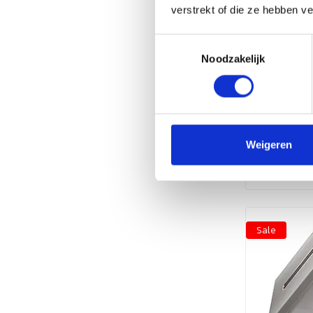
verstrekt of die ze hebben v
Toestemmingsselectie
Inductie 
Noodzakelijk
4200x13
Inductie do
horeca zorg
energiezuini
geuren. I...
Weigeren
€3.508,99
Sale