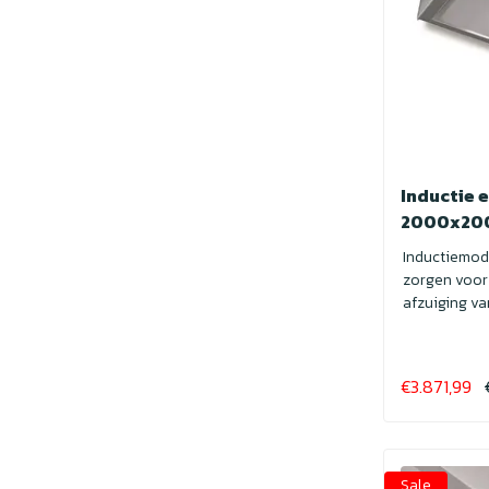
Inductie 
2000x20
Inductiemod
zorgen voor
afzuiging van
€3.871,99
Sale