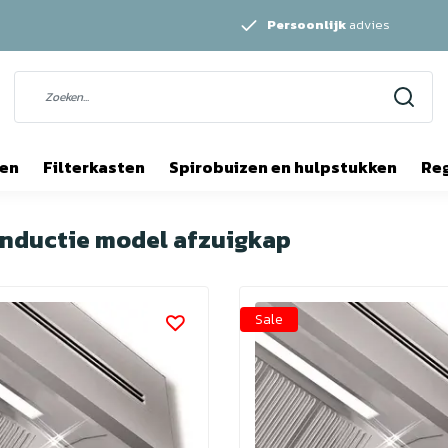
Persoonlijk
advies
ten
Filterkasten
Spirobuizen en hulpstukken
Re
inductie model afzuigkap
Sale