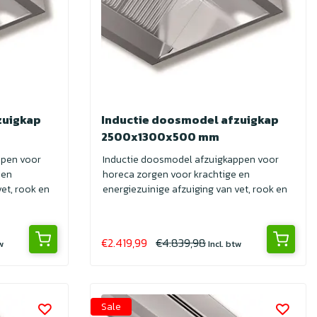
zuigkap
Inductie doosmodel afzuigkap
2500x1300x500 mm
ppen voor
Inductie doosmodel afzuigkappen voor
 en
horeca zorgen voor krachtige en
et, rook en
energiezuinige afzuiging van vet, rook en
geuren. I...
€2.419,99
€4.839,98
tw
Incl. btw
Sale