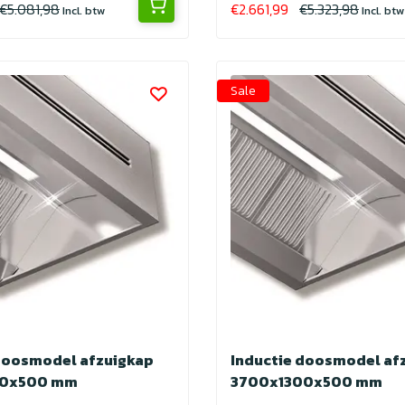
€5.081,98
€2.661,99
€5.323,98
Incl. btw
Incl. btw
Sale
doosmodel afzuigkap
Inductie doosmodel af
00x500 mm
3700x1300x500 mm