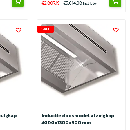
€2.807,19
€5.614,38
Incl. btw
Sale
zuigkap
Inductie doosmodel afzuigkap
4000x1300x500 mm