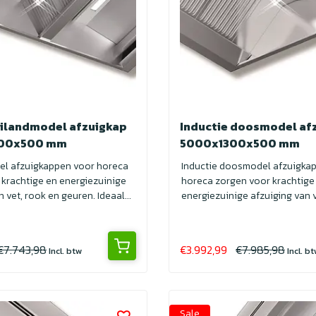
eilandmodel afzuigkap
Inductie doosmodel af
00x500 mm
5000x1300x500 mm
el afzuigkappen voor horeca
Inductie doosmodel afzuigka
 krachtige en energiezuinige
horeca zorgen voor krachtige
 vet, rook en geuren. Ideaal...
energiezuinige afzuiging van v
geuren. I...
€7.743,98
€3.992,99
€7.985,98
Incl. btw
Incl. b
Sale