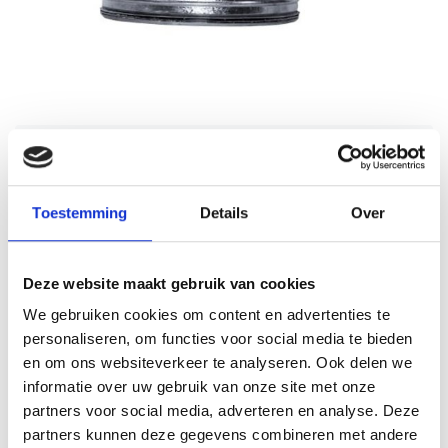
Nedfan.NL
Sale
Bocht 60 graden 400 mm met
SAFE
Toestemming
Details
Over
Schrijf je eigen review
€48,39
€96,78
Incl. btw
Deze website maakt gebruik van cookies
Levertijd: 2 werkdagen
Op voorraad
We gebruiken cookies om content en advertenties te
personaliseren, om functies voor social media te bieden
Aantal
en om ons websiteverkeer te analyseren. Ook delen we
informatie over uw gebruik van onze site met onze
partners voor social media, adverteren en analyse. Deze
Toevoegen aan winkelwagen
partners kunnen deze gegevens combineren met andere