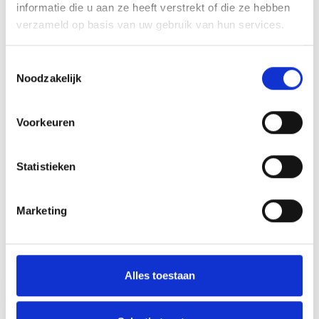
informatie die u aan ze heeft verstrekt of die ze hebben
Toevoegen aan offerte
verzameld op basis van uw gebruik van hun services.
Aan verlanglijst toevoegen
Toestemmingsselectie
Noodzakelijk
Gratis verzending
boven de €500,-
Voorkeuren
Persoonlijk
advies
Meer informatie?
Neem contact op over dit product
Statistieken
Productomschrijving
Marketing
Wat onze klanten zeggen
Gemiddelde van 0 review(s)
Alles toestaan
Schrijf je eigen review