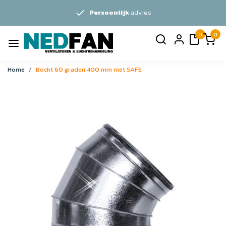
Persoonlijk
advies
0
0
Home
Bocht 60 graden 400 mm met SAFE