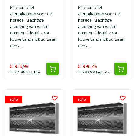
Eilandmodel
Eilandmodel
afzuigkappen voor de
afzuigkappen voor de
horeca. Krachtige
horeca. Krachtige
afzuiging van vet en
afzuiging van vet en
dampen, ideaal voor
dampen, ideaal voor
kookeilanden. Duurzaam,
kookeilanden. Duurzaam,
eenv...
eenv...
€1.935,99
€1.996,49
€3.871,98
Incl. btw
€3.992,98
Incl. btw
Sale
Sale