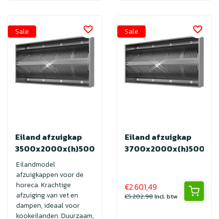
Sale
Sale
Eiland afzuigkap
Eiland afzuigkap
3500x2000x(h)500
3700x2000x(h)500
Eilandmodel
afzuigkappen voor de
horeca. Krachtige
€2.601,49
afzuiging van vet en
€5.202,98
Incl. btw
dampen, ideaal voor
kookeilanden. Duurzaam,