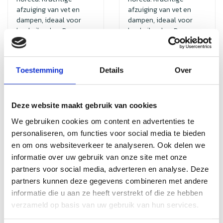
afzuiging van vet en
afzuiging van vet en
dampen, ideaal voor
dampen, ideaal voor
kookeilanden. Duurzaam,
kookeilanden. Duurzaam,
eenv...
eenv...
Toestemming
Details
Over
€2.177,99
€2.238,49
€4.355,98
Incl. btw
€4.476,98
Incl. btw
Deze website maakt gebruik van cookies
We gebruiken cookies om content en advertenties te
Sale
Sale
personaliseren, om functies voor social media te bieden
en om ons websiteverkeer te analyseren. Ook delen we
informatie over uw gebruik van onze site met onze
partners voor social media, adverteren en analyse. Deze
partners kunnen deze gegevens combineren met andere
informatie die u aan ze heeft verstrekt of die ze hebben
verzameld op basis van uw gebruik van hun services.