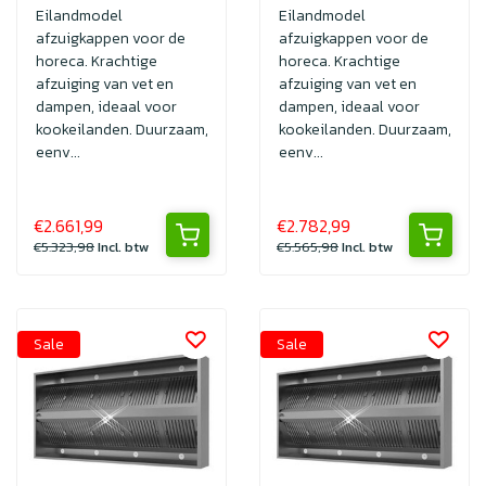
-
Eilandmodel
Eilandmodel
afzuigkappen voor de
afzuigkappen voor de
horeca. Krachtige
horeca. Krachtige
afzuiging van vet en
afzuiging van vet en
dampen, ideaal voor
dampen, ideaal voor
kookeilanden. Duurzaam,
kookeilanden. Duurzaam,
eenv...
eenv...
€2.661,99
€2.782,99
€5.323,98
Incl. btw
€5.565,98
Incl. btw
Sale
Sale