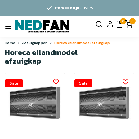
Persoonlijk
advies
0
0
Home
Afzuigkappen
Horeca eilandmodel afzuigkap
Horeca eilandmodel
afzuigkap
Sale
Sale