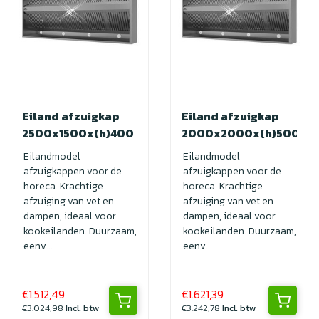
Eiland afzuigkap
Eiland afzuigkap
2500x1500x(h)400
2000x2000x(h)500
Eilandmodel
Eilandmodel
afzuigkappen voor de
afzuigkappen voor de
horeca. Krachtige
horeca. Krachtige
afzuiging van vet en
afzuiging van vet en
dampen, ideaal voor
dampen, ideaal voor
kookeilanden. Duurzaam,
kookeilanden. Duurzaam,
eenv...
eenv...
€1.512,49
€1.621,39
€3.024,98
Incl. btw
€3.242,78
Incl. btw