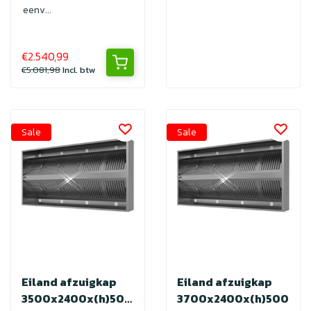
eenv...
€2.540,99
€5.081,98
Incl. btw
Sale
Sale
Eiland afzuigkap
Eiland afzuigkap
3500x2400x(h)500
3700x2400x(h)500