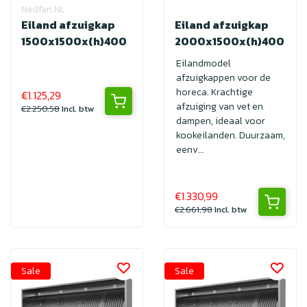
Nedfan.NL
Eiland afzuigkap
Eiland afzuigkap
1500x1500x(h)400
2000x1500x(h)400
Eilandmodel
afzuigkappen voor de
horeca. Krachtige
€1.125,29
afzuiging van vet en
€2.250,58
Incl. btw
dampen, ideaal voor
kookeilanden. Duurzaam,
eenv...
€1.330,99
€2.661,98
Incl. btw
Sale
Sale