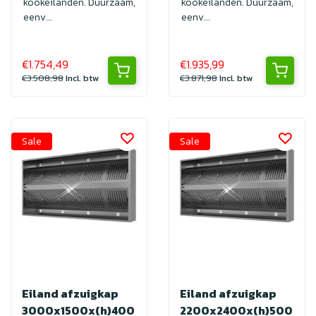
kookeilanden. Duurzaam,
kookeilanden. Duurzaam,
eenv...
eenv...
€1.754,49
€1.935,99
€3.508,98
Incl. btw
€3.871,98
Incl. btw
Sale
Sale
Eiland afzuigkap
Eiland afzuigkap
3000x1500x(h)400
2200x2400x(h)500