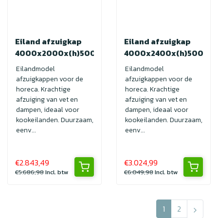
Eiland afzuigkap
Eiland afzuigkap
4000x2000x(h)500
4000x2400x(h)500
Eilandmodel
Eilandmodel
afzuigkappen voor de
afzuigkappen voor de
horeca. Krachtige
horeca. Krachtige
afzuiging van vet en
afzuiging van vet en
dampen, ideaal voor
dampen, ideaal voor
kookeilanden. Duurzaam,
kookeilanden. Duurzaam,
eenv...
eenv...
€2.843,49
€3.024,99
€5.686,98
Incl. btw
€6.049,98
Incl. btw
1
2