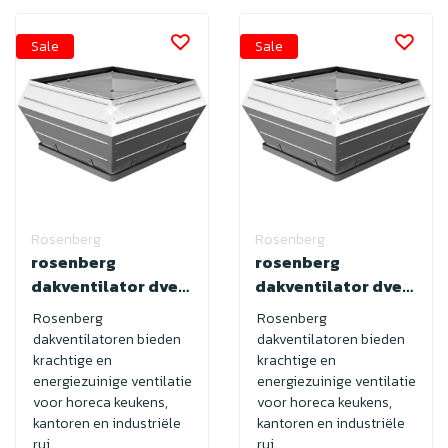
Sale
Sale
Rosenberg
Rosenberg
rosenberg
rosenberg
dakventilator dve
dakventilator dve
355-4E
400-4E
Rosenberg
Rosenberg
dakventilatoren bieden
dakventilatoren bieden
krachtige en
krachtige en
energiezuinige ventilatie
energiezuinige ventilatie
voor horeca keukens,
voor horeca keukens,
kantoren en industriële
kantoren en industriële
rui...
rui...