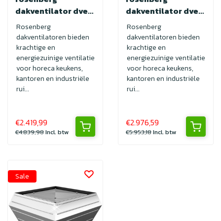
dakventilator dve
dakventilator dve
630-6D
630-4D
Rosenberg
Rosenberg
dakventilatoren bieden
dakventilatoren bieden
krachtige en
krachtige en
energiezuinige ventilatie
energiezuinige ventilatie
voor horeca keukens,
voor horeca keukens,
kantoren en industriële
kantoren en industriële
rui...
rui...
€2.419,99
€2.976,59
€4.839,98
Incl. btw
€5.953,18
Incl. btw
Sale