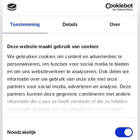
Toestemming
Details
Over
Deze website maakt gebruik van cookies
Rosenberg
Rosenberg
We gebruiken cookies om content en advertenties te
rosenberg
rosenberg
personaliseren, om functies voor social media te bieden
dakventilator dve
dakventilator dve
en om ons websiteverkeer te analyseren. Ook delen we
500-4D
500-4E
Rosenberg
Rosenberg
informatie over uw gebruik van onze site met onze
dakventilatoren bieden
dakventilatoren bieden
partners voor social media, adverteren en analyse. Deze
krachtige en
krachtige en
partners kunnen deze gegevens combineren met andere
energiezuinige ventilatie
energiezuinige ventilatie
informatie die u aan ze heeft verstrekt of die ze hebben
voor horeca keukens,
voor horeca keukens,
verzameld op basis van uw gebruik van hun services.
kantoren en industriële
kantoren en industriële
rui...
rui...
Toestemmingsselectie
Noodzakelijk
€1.754,49
€1.814,99