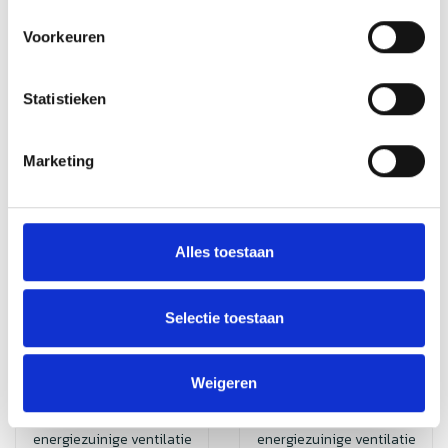
€3.508,98
Incl. btw
€3.629,98
Incl. btw
Voorkeuren
Statistieken
Sale
Sale
Marketing
Alles toestaan
Rosenberg
Rosenberg
rosenberg
rosenberg
Selectie toestaan
dakventilator dve
dakventilator dve
560-6D
560-4D
Rosenberg
Rosenberg
Weigeren
dakventilatoren bieden
dakventilatoren bieden
krachtige en
krachtige en
energiezuinige ventilatie
energiezuinige ventilatie