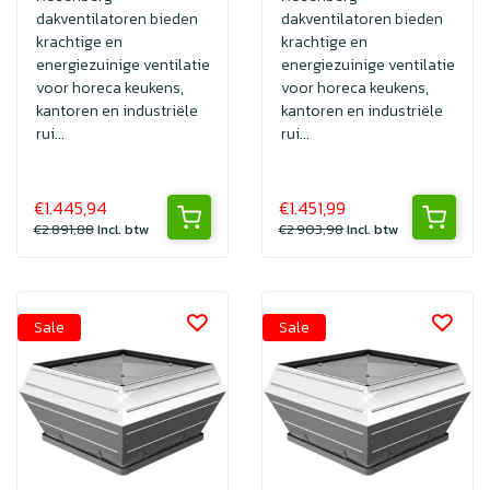
dakventilatoren bieden
dakventilatoren bieden
krachtige en
krachtige en
energiezuinige ventilatie
energiezuinige ventilatie
voor horeca keukens,
voor horeca keukens,
kantoren en industriële
kantoren en industriële
rui...
rui...
€1.445,94
€1.451,99
€2.891,88
Incl. btw
€2.903,98
Incl. btw
Sale
Sale