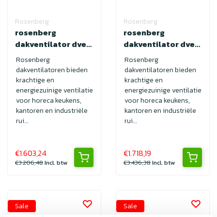
Rosenberg
Rosenberg
rosenberg
rosenberg
dakventilator dve
dakventilator dve
450-4E
500-6D
Rosenberg
Rosenberg
dakventilatoren bieden
dakventilatoren bieden
krachtige en
krachtige en
energiezuinige ventilatie
energiezuinige ventilatie
voor horeca keukens,
voor horeca keukens,
kantoren en industriële
kantoren en industriële
rui...
rui...
€1.603,24
€1.718,19
€3.206,48
Incl. btw
€3.436,38
Incl. btw
Sale
Sale