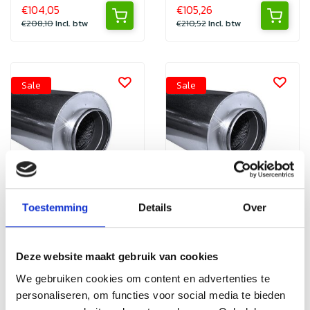
€104,05
€105,26
€208,10
Incl. btw
€210,52
Incl. btw
Sale
Sale
Toestemming
Details
Over
Nedfan.NL
Nedfan.NL
Geluidsdemper 80
Geluidsdemper 100
mm - lengte 1200
mm - lengte 1200
Deze website maakt gebruik van cookies
met SAFE
met SAFE
Geluidsdempers van
Geluidsdempers van
We gebruiken cookies om content en advertenties te
Nedfan voor
Nedfan voor
personaliseren, om functies voor social media te bieden
horecaventilatie.
horecaventilatie.