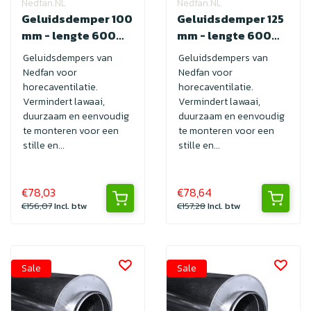
Nedfan.NL
Nedfan.NL
Geluidsdemper 100
Geluidsdemper 125
mm - lengte 600
mm - lengte 600
met SAFE
met SAFE
Geluidsdempers van
Geluidsdempers van
Nedfan voor
Nedfan voor
horecaventilatie.
horecaventilatie.
Vermindert lawaai,
Vermindert lawaai,
duurzaam en eenvoudig
duurzaam en eenvoudig
te monteren voor een
te monteren voor een
stille en...
stille en...
€78,03
€78,64
€156,07
Incl. btw
€157,28
Incl. btw
Sale
Sale