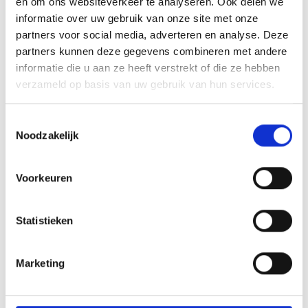
en om ons websiteverkeer te analyseren. Ook delen we
Vermindert lawaai,
Vermindert lawaai,
informatie over uw gebruik van onze site met onze
duurzaam en eenvoudig
duurzaam en eenvoudig
partners voor social media, adverteren en analyse. Deze
te monteren voor een
te monteren voor een
stille en...
stille en...
partners kunnen deze gegevens combineren met andere
informatie die u aan ze heeft verstrekt of die ze hebben
verzameld op basis van uw gebruik van hun services.
€111,31
€112,52
€222,62
Incl. btw
€225,04
Incl. btw
Toestemmingsselectie
Noodzakelijk
Sale
Sale
Voorkeuren
Statistieken
Marketing
Nedfan.NL
Nedfan.NL