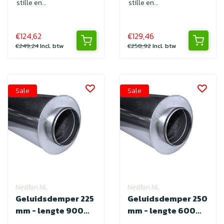
stille en...
stille en...
€124,62
€129,46
€249,24
Incl. btw
€258,92
Incl. btw
Sale
Sale
Nedfan.NL
Nedfan.NL
Geluidsdemper 225
Geluidsdemper 250
mm - lengte 900
mm - lengte 600
met SAFE
met SAFE