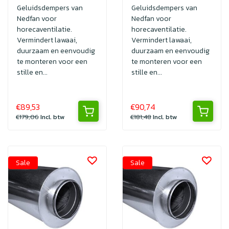
met SAFE
met SAFE
Geluidsdempers van
Geluidsdempers van
Nedfan voor
Nedfan voor
horecaventilatie.
horecaventilatie.
Vermindert lawaai,
Vermindert lawaai,
duurzaam en eenvoudig
duurzaam en eenvoudig
te monteren voor een
te monteren voor een
stille en...
stille en...
€89,53
€90,74
€179,06
Incl. btw
€181,48
Incl. btw
Sale
Sale