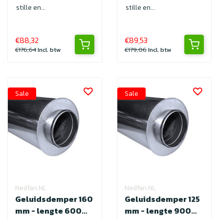
stille en...
stille en...
€88,32
€89,53
€176,64
Incl. btw
€179,06
Incl. btw
Sale
Sale
Nedfan.NL
Nedfan.NL
Geluidsdemper 160
Geluidsdemper 125
mm - lengte 600
mm - lengte 900