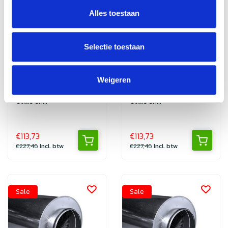
Geluidsdemper 125
Geluidsdemper 225
Alles toestaan
mm - lengte 1200
mm - lengte 600
met SAFE
met SAFE
Geluidsdempers van
Geluidsdempers van
Selectie toestaan
Nedfan voor
Nedfan voor
horecaventilatie.
horecaventilatie.
Vermindert lawaai,
Vermindert lawaai,
duurzaam en eenvoudig
duurzaam en eenvoudig
Weigeren
te monteren voor een
te monteren voor een
stille en...
stille en...
€113,73
€113,73
€227,46
Incl. btw
€227,46
Incl. btw
Sale
Sale