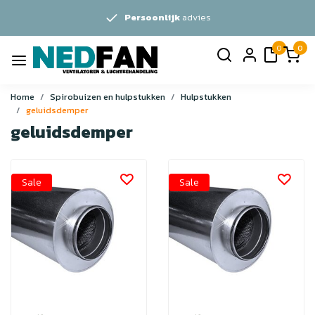
Persoonlijk
advies
0
0
Home
Spirobuizen en hulpstukken
Hulpstukken
geluidsdemper
geluidsdemper
Sale
Sale