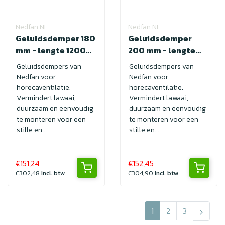
Nedfan.NL
Nedfan.NL
Geluidsdemper 180
Geluidsdemper
mm - lengte 1200
200 mm - lengte
met SAFE
1200 met SAFE
Geluidsdempers van
Geluidsdempers van
Nedfan voor
Nedfan voor
horecaventilatie.
horecaventilatie.
Vermindert lawaai,
Vermindert lawaai,
duurzaam en eenvoudig
duurzaam en eenvoudig
te monteren voor een
te monteren voor een
stille en...
stille en...
€151,24
€152,45
€302,48
Incl. btw
€304,90
Incl. btw
1
2
3