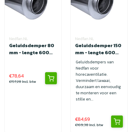
Nedfan.NL
Nedfan.NL
Geluidsdemper 80
Geluidsdemper 150
mm - lengte 600
mm - lengte 600
met SAFE
met SAFE
Geluidsdempers van
Nedfan voor
horecaventilatie.
€78,64
Vermindert lawaai,
€157,28
Incl. btw
duurzaam en eenvoudig
te monteren voor een
stille en...
€84,69
€169,38
Incl. btw