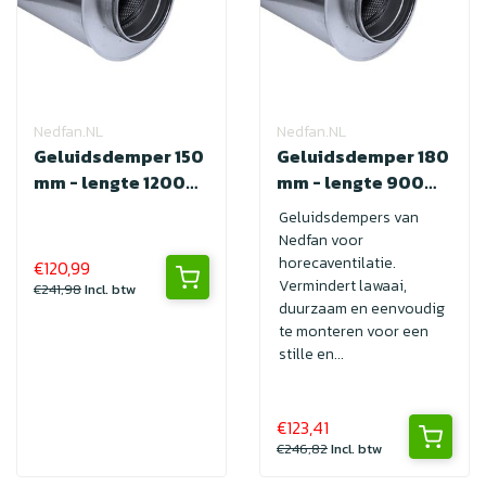
Nedfan.NL
Nedfan.NL
Geluidsdemper 150
Geluidsdemper 180
mm - lengte 1200
mm - lengte 900
met SAFE
met SAFE
Geluidsdempers van
Nedfan voor
horecaventilatie.
€120,99
Vermindert lawaai,
€241,98
Incl. btw
duurzaam en eenvoudig
te monteren voor een
stille en...
€123,41
€246,82
Incl. btw