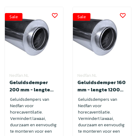
Sale
Sale
Nedfan.NL
Nedfan.NL
Geluidsdemper
Geluidsdemper 160
200 mm - lengte
mm - lengte 1200
900 met SAFE
met SAFE
Geluidsdempers van
Geluidsdempers van
Nedfan voor
Nedfan voor
horecaventilatie.
horecaventilatie.
Vermindert lawaai,
Vermindert lawaai,
duurzaam en eenvoudig
duurzaam en eenvoudig
te monteren voor een
te monteren voor een