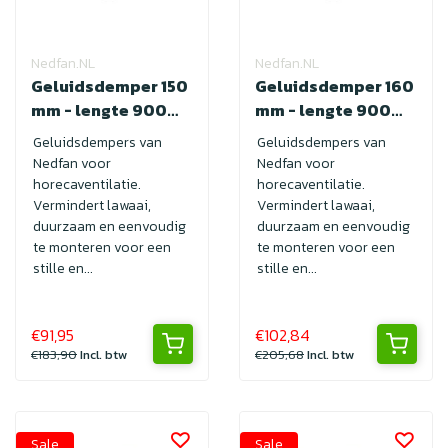
Nedfan.NL
Nedfan.NL
Geluidsdemper 150
Geluidsdemper 160
mm - lengte 900
mm - lengte 900
met SAFE
met SAFE
Geluidsdempers van
Geluidsdempers van
Nedfan voor
Nedfan voor
horecaventilatie.
horecaventilatie.
Vermindert lawaai,
Vermindert lawaai,
duurzaam en eenvoudig
duurzaam en eenvoudig
te monteren voor een
te monteren voor een
stille en...
stille en...
€91,95
€102,84
€183,90
Incl. btw
€205,68
Incl. btw
Sale
Sale