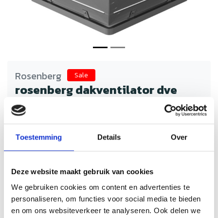
Rosenberg
Sale
rosenberg dakventilator dve
355-4D
Schrijf je eigen review
€1.270,49
€2.540,98
Incl. btw
Toestemming
Details
Over
Rosenberg dakventilatoren bieden krachtige en
energiezuinige ventilatie voor horeca keukens, kantoren en
industriële ruimtes. Stil, betrouwbaar en duurzaam voor
Deze website maakt gebruik van cookies
optimale afzuiging en luchtkwaliteit.
We gebruiken cookies om content en advertenties te
Op voorraad
Levertijd: 2 tot 4 werkdagen
personaliseren, om functies voor social media te bieden
en om ons websiteverkeer te analyseren. Ook delen we