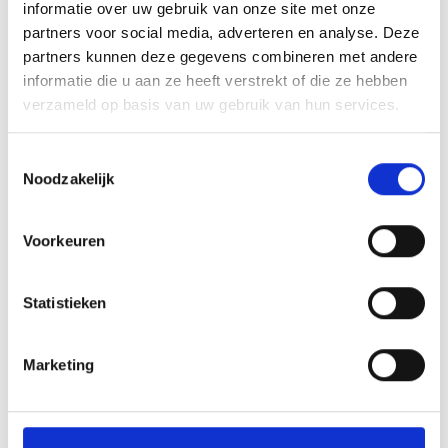
Aantal
informatie over uw gebruik van onze site met onze
partners voor social media, adverteren en analyse. Deze
partners kunnen deze gegevens combineren met andere
Toevoegen aan winkelwagen
informatie die u aan ze heeft verstrekt of die ze hebben
verzameld op basis van uw gebruik van hun services.
Toevoegen aan offerte
Toestemmingsselectie
Aan verlanglijst toevoegen
Noodzakelijk
Voorkeuren
Gratis verzending
boven de €500,-
Persoonlijk
advies
Statistieken
Meer informatie?
Neem contact op over dit product
Productomschrijving
Marketing
Product informatie
Wat onze klanten zeggen