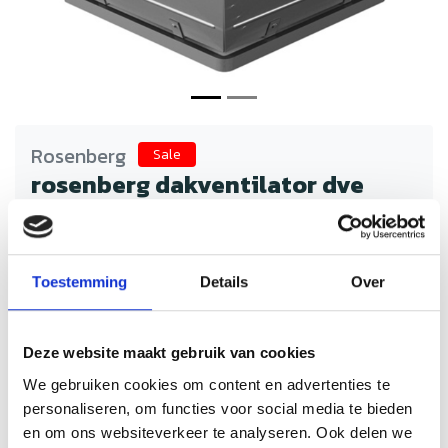
Rosenberg
Sale
rosenberg dakventilator dve
400-4E
Schrijf je eigen review
€1.391,49
€2.782,98
Incl. btw
Toestemming
Details
Over
Rosenberg dakventilatoren bieden krachtige en
energiezuinige ventilatie voor horeca keukens, kantoren en
industriële ruimtes. Stil, betrouwbaar en duurzaam voor
Deze website maakt gebruik van cookies
optimale afzuiging en luchtkwaliteit.
We gebruiken cookies om content en advertenties te
Op voorraad
Levertijd: 2 tot 4 werkdagen
personaliseren, om functies voor social media te bieden
en om ons websiteverkeer te analyseren. Ook delen we