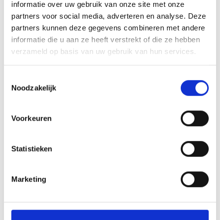
Aantal
informatie over uw gebruik van onze site met onze
partners voor social media, adverteren en analyse. Deze
partners kunnen deze gegevens combineren met andere
Toevoegen aan winkelwagen
informatie die u aan ze heeft verstrekt of die ze hebben
verzameld op basis van uw gebruik van hun services.
Toevoegen aan offerte
Toestemmingsselectie
Aan verlanglijst toevoegen
Noodzakelijk
Voorkeuren
Gratis verzending
boven de €500,-
Persoonlijk
advies
Statistieken
Meer informatie?
Neem contact op over dit product
Productomschrijving
Marketing
Product informatie
Wat onze klanten zeggen