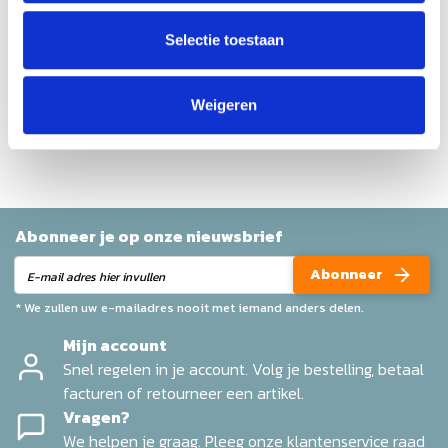
Gemiddelde van 0 review(s)
Schrijf je eigen review
Selectie toestaan
Geen reviews gevonden
Weigeren
Help ons en andere klanten door het schrijven van een
review
Abonneer je op onze nieuwsbrief
Abonneer
* We zullen uw e-mailadres nooit met iemand anders delen.
Mijn account
Snel regelen in je account. Volg je bestelling, betaal
facturen of retourneer een artikel.
Vragen?
We helpen je graag. Pleeg onze klantenservice raad