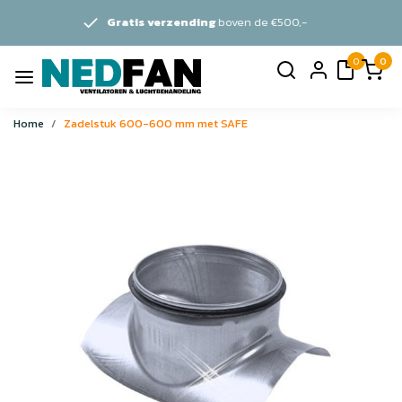
Gratis verzending
boven de €500,-
0
0
Home
Zadelstuk 600-600 mm met SAFE