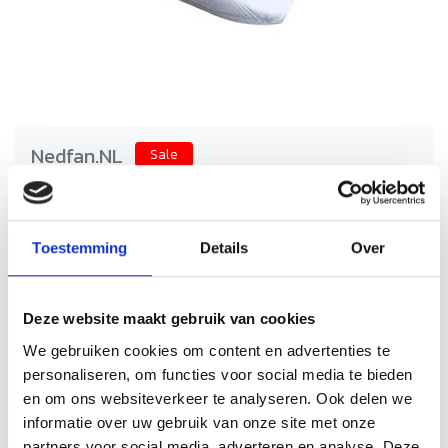
Nedfan.NL
Sale
Zadelstuk 600-600 mm met
SAFE
Schrijf je eigen review
Toestemming
Details
Over
€90,74
€181,48
Incl. btw
Zadelstuk kopen bij Nedfan voor horeca ventilatie. Verbindt
Deze website maakt gebruik van cookies
eenvoudig ventilatiekanalen met dakdoorvoeren of
zijtakken, voor een veilige en efficiënte luchtstroom.
We gebruiken cookies om content en advertenties te
personaliseren, om functies voor social media te bieden
Levertijd: 5 werkdagen
Op voorraad
en om ons websiteverkeer te analyseren. Ook delen we
informatie over uw gebruik van onze site met onze
Aantal
partners voor social media, adverteren en analyse. Deze