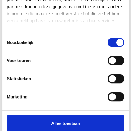
partners kunnen deze gegevens combineren met andere
Toevoegen aan winkelwagen
informatie die u aan ze heeft verstrekt of die ze hebben
verzameld op basis van uw gebruik van hun services.
Toevoegen aan offerte
Toestemmingsselectie
Aan verlanglijst toevoegen
Noodzakelijk
Voorkeuren
Gratis verzending
boven de €500,-
Persoonlijk
advies
Statistieken
Meer informatie?
Neem contact op over dit product
Productomschrijving
Marketing
Wat onze klanten zeggen
Alles toestaan