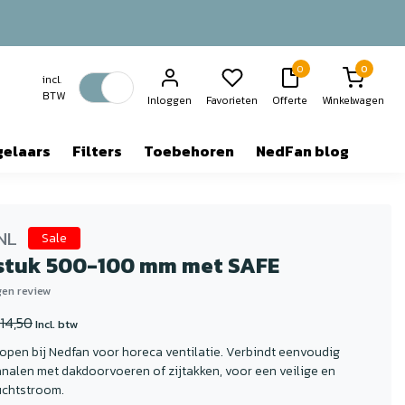
0
0
incl.
BTW
Inloggen
Favorieten
Offerte
Winkelwagen
gelaars
Filters
Toebehoren
NedFan blog
NL
Sale
stuk 500-100 mm met SAFE
igen review
14,50
Incl. btw
open bij Nedfan voor horeca ventilatie. Verbindt eenvoudig
analen met dakdoorvoeren of zijtakken, voor een veilige en
luchtstroom.