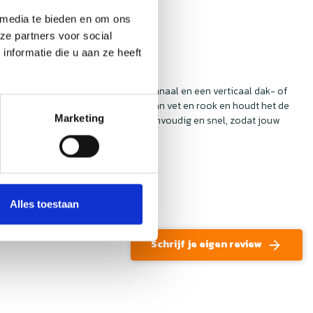
 media te bieden en om ons
ze partners voor social
nformatie die u aan ze heeft
 tussen een horizontaal ventilatiekanaal en een verticaal dak- of
 afdichting voorkomt het lekkages van vet en rook en houdt het de
Marketing
 installeren van een zadelstuk is eenvoudig en snel, zodat jouw
Alles toestaan
Schrijf je eigen review