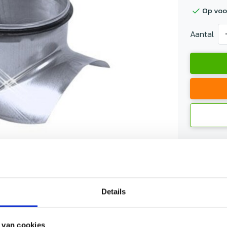
Op voo
Aantal
Gratis ve
Persoonli
Meer inf
Details
 van cookies