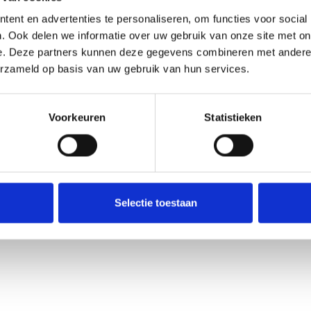
ent en advertenties te personaliseren, om functies voor social
. Ook delen we informatie over uw gebruik van onze site met on
e. Deze partners kunnen deze gegevens combineren met andere i
erzameld op basis van uw gebruik van hun services.
in horecakeukens. Het zorgt voor een veilige en efficiënte aansluiting
liteit, geschikt voor ronde en rechthoekige kanalen. Dankzij de goede
Voorkeuren
Statistieken
oreca, laboratoria en andere ruimtes waar ventilatie essentieel is. Het
n graag over de juiste maat en toepassing voor jouw situatie.
Selectie toestaan
w