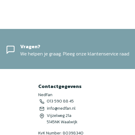
Vragen?
We helpen je graag. Pleeg onze klantenservice raad
Contactgegevens
NedFan
013 590 88 45
info@nedfan.nl
Vijzelweg 21a
5145NK Waalwijk
KvK Number: 80398340