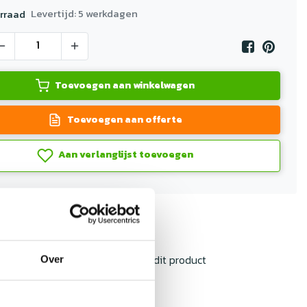
Levertijd: 5 werkdagen
rraad
Toevoegen aan winkelwagen
Toevoegen aan offerte
Aan verlanglijst toevoegen
rzending
boven de €500,-
jk
advies
ormatie?
Neem contact op over dit product
Over