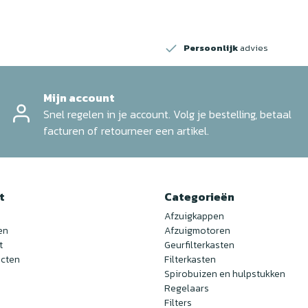
Persoonlijk
advies
Mijn account
Snel regelen in je account. Volg je bestelling, betaal
facturen of retourneer een artikel.
t
Categorieën
Afzuigkappen
en
Afzuigmotoren
t
Geurfilterkasten
ucten
Filterkasten
Spirobuizen en hulpstukken
Regelaars
Filters