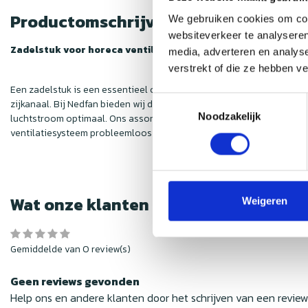
Productomschrijving
We gebruiken cookies om cont
websiteverkeer te analyseren
Zadelstuk voor horeca ventilatie – betrouwbaar en veilig
media, adverteren en analys
verstrekt of die ze hebben v
Een zadelstuk is een essentieel onderdeel van een ventilatiesysteem 
Toestemmingsselectie
zijkanaal. Bij Nedfan bieden wij duurzame zadelstukken van hoge kwa
Noodzakelijk
luchtstroom optimaal. Ons assortiment zadelstukken is ideaal voor h
ventilatiesysteem probleemloos functioneert. Onze experts advisere
Wat onze klanten zeggen
Weigeren
Gemiddelde van 0 review(s)
Geen reviews gevonden
Help ons en andere klanten door het schrijven van een revie