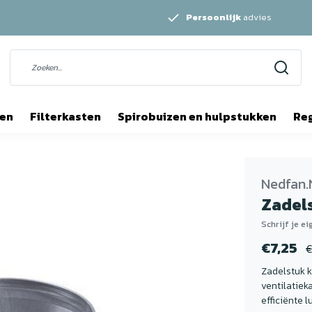
Persoonlijk
advies
ten
Filterkasten
Spirobuizen en hulpstukken
Re
Nedfan.
Zadel
Schrijf je e
€7,25
€
Zadelstuk k
ventilatiek
efficiënte 