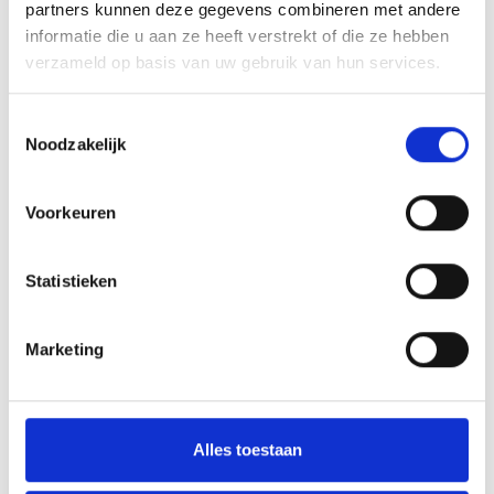
partners kunnen deze gegevens combineren met andere
Toevoegen aan winkelwagen
informatie die u aan ze heeft verstrekt of die ze hebben
verzameld op basis van uw gebruik van hun services.
Toevoegen aan offerte
Toestemmingsselectie
Aan verlanglijst toevoegen
Noodzakelijk
Voorkeuren
Gratis verzending
boven de €500,-
Persoonlijk
advies
Statistieken
Meer informatie?
Neem contact op over dit product
Productomschrijving
Marketing
Wat onze klanten zeggen
Alles toestaan
Gemiddelde van 0 review(s)