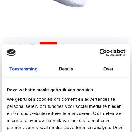
Nedfan.NL
Sale
Zadelstuk 180-125 mm met SAFE
Schrijf je eigen review
Toestemming
Details
Over
€4,43
€8,86
Incl. btw
Zadelstuk kopen bij Nedfan voor horeca ventilatie. Verbindt
eenvoudig ventilatiekanalen met dakdoorvoeren of
Deze website maakt gebruik van cookies
zijtakken, voor een veilige en efficiënte luchtstroom.
We gebruiken cookies om content en advertenties te
Levertijd: 5 werkdagen
Op voorraad
personaliseren, om functies voor social media te bieden
en om ons websiteverkeer te analyseren. Ook delen we
Aantal
informatie over uw gebruik van onze site met onze
partners voor social media, adverteren en analyse. Deze