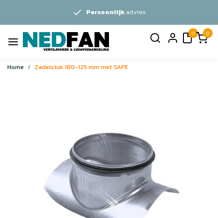
Persoonlijk
advies
0
0
Home
Zadelstuk 180-125 mm met SAFE