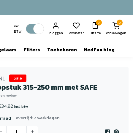
0
0
incl.
BTW
Inloggen
Favorieten
Offerte
Winkelwagen
gelaars
Filters
Toebehoren
NedFan blog
NL
Sale
opstuk 315-250 mm met SAFE
igen review
€34,82
Incl. btw
Levertijd: 2 werkdagen
rraad