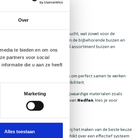
Over
icht om te zorgen voor een zuivere lucht, wat zowel voor de
eel gelegenheden waar de kwaliteit van de bijbehorende buizen en
 lucht. Bij
Nedfan
vind je een breed assortiment buizen en
 media te bieden en om ons
 bekijken!
ze partners voor social
nformatie die u aan ze heeft
 buizen en hulpstukken zijn ontworpen om perfect samen te werken
stellen, zonder zorgen over compatibiliteit.
en hulpstukken zijn gemaakt van hoogwaardige materialen zoals
Marketing
atie. Als je kiest voor de producten van
Nedfan
, kies je voor
je te adviseren en te ondersteunen bij het maken van de beste keuze
Alles toestaan
ervoor dat elke horecakeuken beschikt over een effectief systeem