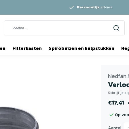
Persoonlijk
advies
ten
Filterkasten
Spirobuizen en hulpstukken
Re
Nedfan.
Verlo
Schrijf je e
€17,41
Op voo
Aantal