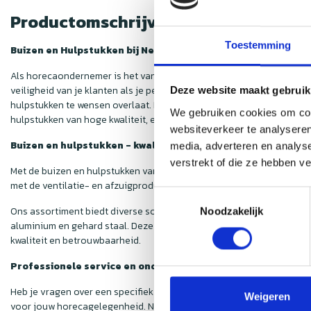
Productomschrijving
Toestemming
Buizen en Hulpstukken bij Nedfan
Als horecaondernemer is het van groot belang om de luchtkwaliteit i
veiligheid van je klanten als je personeel essentieel is. Hoewel de
Deze website maakt gebruik
hulpstukken te wensen overlaat. Deze onderdelen zijn echter van cru
We gebruiken cookies om cont
hulpstukken van hoge kwaliteit, en dat ook nog eens voor een voorde
websiteverkeer te analyseren
Buizen en hulpstukken - kwaliteit voor een scherpe prijs
media, adverteren en analys
verstrekt of die ze hebben v
Met de buizen en hulpstukken van
Nedfan
weet je zeker dat jouw af
met de ventilatie- en afzuigproducten die je in onze webshop vindt. 
Toestemmingsselectie
Ons assortiment biedt diverse soorten hulpstukken, zodat iedere h
Noodzakelijk
aluminium en gehard staal. Deze materialen zijn niet alleen duurzaam
kwaliteit en betrouwbaarheid.
Professionele service en ondersteuning
Heb je vragen over een specifiek product of ben je niet zeker van d
Weigeren
voor jouw horecagelegenheid. Neem gerust contact op met onze kla