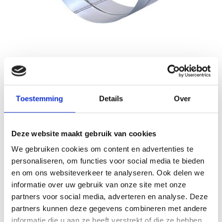
Nedfan.NL
Sale
Verbinding hulpstuk - 300 mm
Toestemming
Details
Over
Schrijf je eigen review
€3,74
€7,48
Incl. btw
Deze website maakt gebruik van cookies
Voor 15.00 besteld, morgen in huis!
Op voorraad
We gebruiken cookies om content en advertenties te
personaliseren, om functies voor social media te bieden
Aantal
en om ons websiteverkeer te analyseren. Ook delen we
informatie over uw gebruik van onze site met onze
Toevoegen aan winkelwagen
partners voor social media, adverteren en analyse. Deze
partners kunnen deze gegevens combineren met andere
Toevoegen aan offerte
informatie die u aan ze heeft verstrekt of die ze hebben