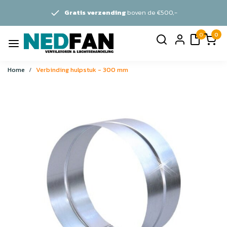
Gratis verzending
boven de €500,-
0
0
Home
Verbinding hulpstuk - 300 mm