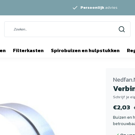
Persoonlijk
advies
ten
Filterkasten
Spirobuizen en hulpstukken
Re
Nedfan.
Verbi
Schrijf je e
€2,03
Buizen en h
betrouwbaar
Op voo