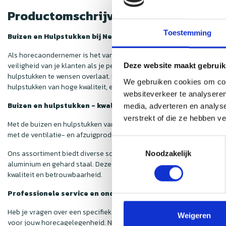
Productomschrijving
Toestemming
Buizen en Hulpstukken bij Nedfan
Als horecaondernemer is het van groot belang om de luchtkwaliteit i
veiligheid van je klanten als je personeel essentieel is. Hoewel de
Deze website maakt gebruik
hulpstukken te wensen overlaat. Deze onderdelen zijn echter van cru
We gebruiken cookies om cont
hulpstukken van hoge kwaliteit, en dat ook nog eens voor een voorde
websiteverkeer te analyseren
Buizen en hulpstukken - kwaliteit voor een scherpe prijs
media, adverteren en analys
verstrekt of die ze hebben v
Met de buizen en hulpstukken van
Nedfan
weet je zeker dat jouw af
met de ventilatie- en afzuigproducten die je in onze webshop vindt. 
Toestemmingsselectie
Ons assortiment biedt diverse soorten hulpstukken, zodat iedere h
Noodzakelijk
aluminium en gehard staal. Deze materialen zijn niet alleen duurzaam
kwaliteit en betrouwbaarheid.
Professionele service en ondersteuning
Heb je vragen over een specifiek product of ben je niet zeker van d
Weigeren
voor jouw horecagelegenheid. Neem gerust contact op met onze kla