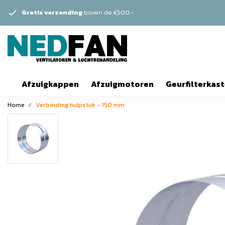
Gratis verzending
boven de €500,-
Afzuigkappen
Afzuigmotoren
Geurfilterkas
Home
Verbinding hulpstuk - 150 mm