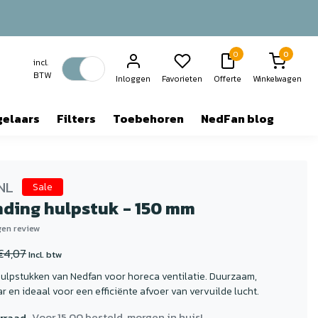
0
0
incl.
BTW
Inloggen
Favorieten
Offerte
Winkelwagen
gelaars
Filters
Toebehoren
NedFan blog
NL
Sale
nding hulpstuk - 150 mm
igen review
€4,07
Incl. btw
ulpstukken van Nedfan voor horeca ventilatie. Duurzaam,
 en ideaal voor een efficiënte afvoer van vervuilde lucht.
Voor 15.00 besteld, morgen in huis!
rraad