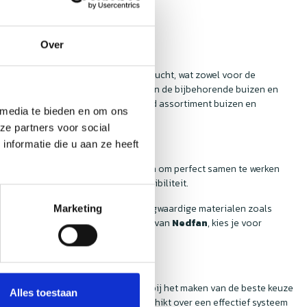
Over
icht om te zorgen voor een zuivere lucht, wat zowel voor de
eel gelegenheden waar de kwaliteit van de bijbehorende buizen en
 lucht. Bij
Nedfan
vind je een breed assortiment buizen en
 media te bieden en om ons
 bekijken!
ze partners voor social
nformatie die u aan ze heeft
 buizen en hulpstukken zijn ontworpen om perfect samen te werken
stellen, zonder zorgen over compatibiliteit.
en hulpstukken zijn gemaakt van hoogwaardige materialen zoals
Marketing
atie. Als je kiest voor de producten van
Nedfan
, kies je voor
je te adviseren en te ondersteunen bij het maken van de beste keuze
Alles toestaan
ervoor dat elke horecakeuken beschikt over een effectief systeem