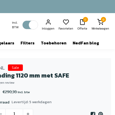
0
0
incl.
BTW
Inloggen
Favorieten
Offerte
Winkelwagen
gelaars
Filters
Toebehoren
NedFan blog
NL
Sale
nding 1120 mm met SAFE
igen review
€290,38
Incl. btw
Levertijd: 5 werkdagen
rraad