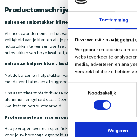
Productomschrijving
Toestemming
Buizen en Hulpstukken bij Nedfan
Als horecaondernemer is het van groot belang om de luchtkwaliteit i
veiligheid van je klanten als je personeel essentieel is. Hoewel de
Deze website maakt gebruik
hulpstukken te wensen overlaat. Deze onderdelen zijn echter van cru
We gebruiken cookies om cont
hulpstukken van hoge kwaliteit, en dat ook nog eens voor een voorde
websiteverkeer te analyseren
Buizen en hulpstukken - kwaliteit voor een scherpe prijs
media, adverteren en analys
verstrekt of die ze hebben v
Met de buizen en hulpstukken van
Nedfan
weet je zeker dat jouw af
met de ventilatie- en afzuigproducten die je in onze webshop vindt. 
Toestemmingsselectie
Ons assortiment biedt diverse soorten hulpstukken, zodat iedere h
Noodzakelijk
aluminium en gehard staal. Deze materialen zijn niet alleen duurzaam
kwaliteit en betrouwbaarheid.
Professionele service en ondersteuning
Heb je vragen over een specifiek product of ben je niet zeker van d
Weigeren
voor jouw horecagelegenheid. Neem gerust contact op met onze kla