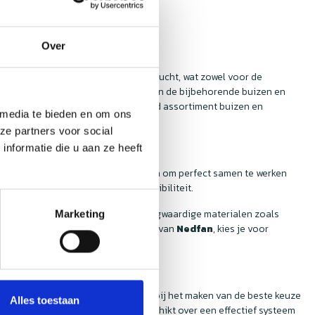
Over
icht om te zorgen voor een zuivere lucht, wat zowel voor de
eel gelegenheden waar de kwaliteit van de bijbehorende buizen en
 lucht. Bij
Nedfan
vind je een breed assortiment buizen en
 media te bieden en om ons
 bekijken!
ze partners voor social
nformatie die u aan ze heeft
 buizen en hulpstukken zijn ontworpen om perfect samen te werken
stellen, zonder zorgen over compatibiliteit.
en hulpstukken zijn gemaakt van hoogwaardige materialen zoals
Marketing
atie. Als je kiest voor de producten van
Nedfan
, kies je voor
je te adviseren en te ondersteunen bij het maken van de beste keuze
Alles toestaan
ervoor dat elke horecakeuken beschikt over een effectief systeem