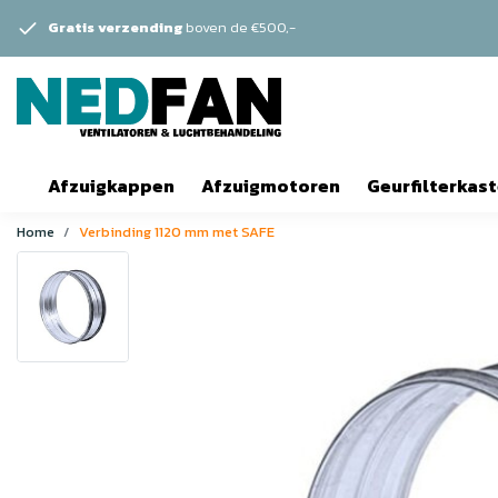
Gratis verzending
boven de €500,-
Afzuigkappen
Afzuigmotoren
Geurfilterkas
Home
Verbinding 1120 mm met SAFE