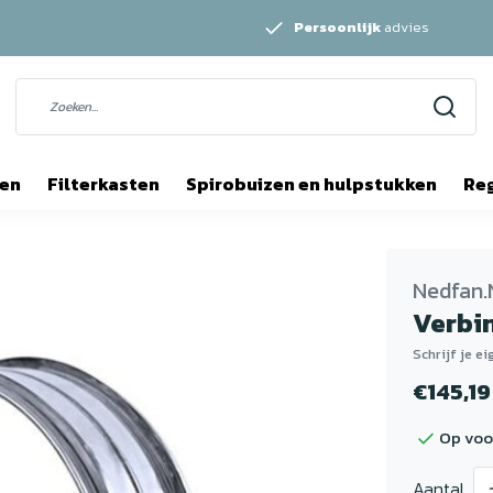
Persoonlijk
advies
ten
Filterkasten
Spirobuizen en hulpstukken
Re
Nedfan.
Verbi
Schrijf je e
€145,19
Op voo
Aantal