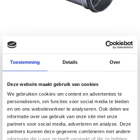
Nedfan.NL
Sale
Uitblaasstuk 100 mm met SAFE
Toestemming
Details
Over
Schrijf je eigen review
€37,50
€75,00
Incl. btw
Deze website maakt gebruik van cookies
Levertijd: 2 werkdagen
Op voorraad
We gebruiken cookies om content en advertenties te
personaliseren, om functies voor social media te bieden
Aantal
en om ons websiteverkeer te analyseren. Ook delen we
informatie over uw gebruik van onze site met onze
Toevoegen aan winkelwagen
partners voor social media, adverteren en analyse. Deze
partners kunnen deze gegevens combineren met andere
Toevoegen aan offerte
informatie die u aan ze heeft verstrekt of die ze hebben