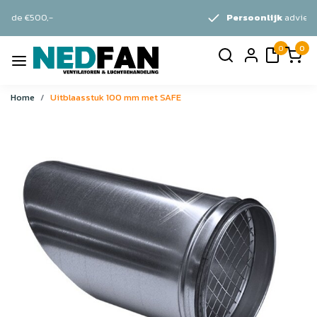
Persoonlijk
advies
0
0
Home
Uitblaasstuk 100 mm met SAFE