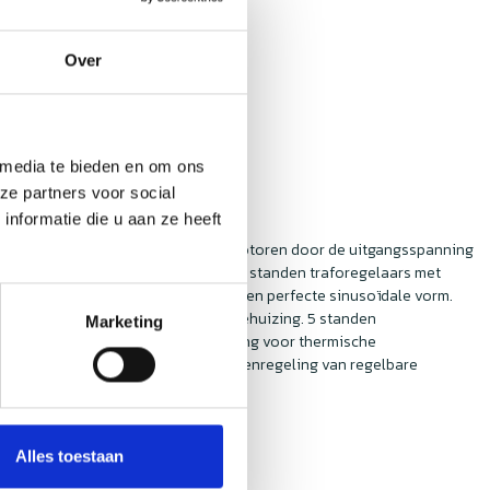
Over
 media te bieden en om ons
ze partners voor social
nformatie die u aan ze heeft
monofasige, voltage-aanstuurbare motoren door de uitgangsspanning
 voor thermische motorbeveiliging (5 standen traforegelaars met
ereguleerde uitgangsspanning met een perfecte sinusoïdale vorm.
t verkrijgbaar zijn in een metalen behuizing. 5 standen
Marketing
et uit-positie, ingang – TK bewaking voor thermische
n / uit-schakelaar, ventilator standenregeling van regelbare
Alles toestaan