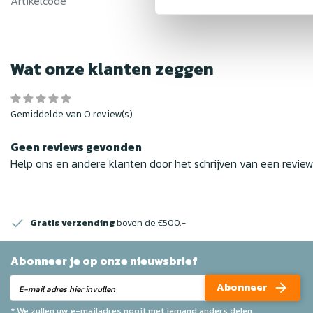
Artikelcode
traforegelaar-3-5-ampere-
Wat onze klanten zeggen
Gemiddelde van 0 review(s)
Geen reviews gevonden
Help ons en andere klanten door het schrijven van een revie
Gratis verzending
boven de €500,-
Abonneer je op onze nieuwsbrief
Abonneer
* We zullen uw e-mailadres nooit met iemand anders delen.