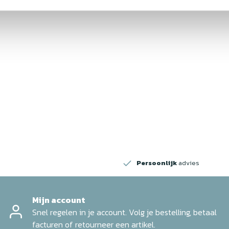
1-fase-met-beveiliging
w
Persoonlijk
advies
Mijn account
Snel regelen in je account. Volg je bestelling, betaal
facturen of retourneer een artikel.