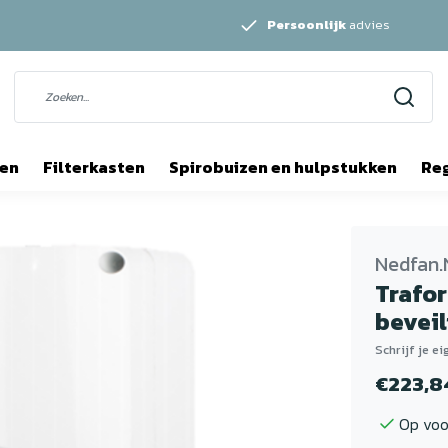
Persoonlijk
advies
ten
Filterkasten
Spirobuizen en hulpstukken
Re
Nedfan.
Trafor
beveil
Schrijf je e
€223,8
Op voo