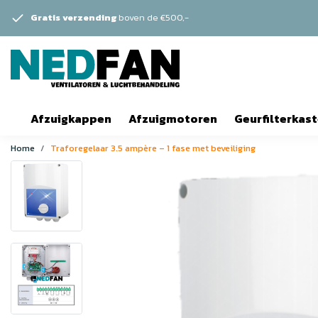
Gratis verzending
boven de €500,-
Afzuigkappen
Afzuigmotoren
Geurfilterkas
Home
Traforegelaar 3.5 ampère – 1 fase met beveiliging