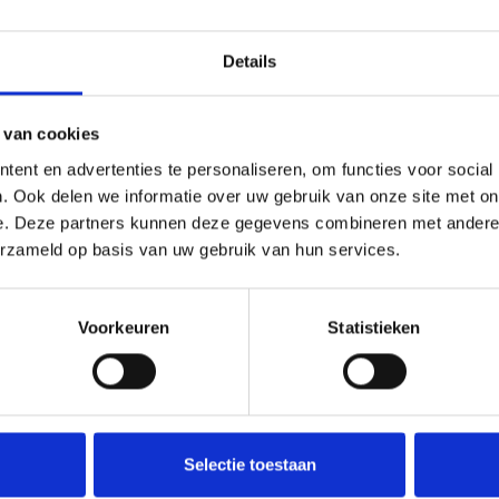
Details
 van cookies
ent en advertenties te personaliseren, om functies voor social
. Ook delen we informatie over uw gebruik van onze site met on
e. Deze partners kunnen deze gegevens combineren met andere i
erzameld op basis van uw gebruik van hun services.
gelaars De 5 standen traforegelaars regelen de rotatiesnelheid van 
 de snelheid handmatig in vijf stappen. Ze beschikken over TK bewaking
en op afstand en een 230 VAC alarmuitgang. De technologie biedt een g
r in een plastic behuizing, terwijl de modellen boven 7.5 ampère 230 vol
Voorkeuren
Statistieken
5 ampère — 20.0 ampère, 5-staps draaischakelaar voor handbediening m
oom onderbreking, alarm output, LED-indicaties, ingang voor externe aa
Selectie toestaan