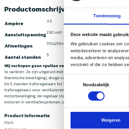
Productomschrijving
Toestemming
3.5
Ampère
230 volt
Aansluitspanning
Deze website maakt gebruik
170x255x140 mm
We gebruiken cookies om cont
Afmetingen
websiteverkeer te analyseren
5
Aantal standen
media, adverteren en analys
verstrekt of die ze hebben v
Wij verkopen geen spullen voor criminele doeleinden!
Trafore
te variëren. Ze zijn uitgerust met autotransformator(en) en regelen
thermische beveiliging), droge contactingang voor starten / stopp
Toestemmingsselectie
De 5 standen traforegelaars tot 7.5 ampère 230 volt zijn verkrijgbaa
Noodzakelijk
traforegelaars voor ventilatoren Breed voedingsspanningsbereik 2.
motorbeveiliging, de regelaar start automatisch terug op na een str
motoren in ventilatiesystemen, uitsluitend voor binnen gebruik.
Product informatie
Weigeren
Merk
Nedfan.NL