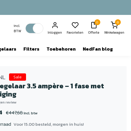
0
0
incl.
BTW
Inloggen
Favorieten
Offerte
Winkelwagen
gelaars
Filters
Toebehoren
NedFan blog
NL
Sale
egelaar 3.5 ampère – 1 fase met
iging
igen review
4
€447,68
Incl. btw
rraad
Voor 15.00 besteld, morgen in huis!