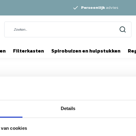
Persoonlijk
advies
ten
Filterkasten
Spirobuizen en hulpstukken
Re
Persoonlijk
advies
Details
Mijn account
Snel regelen in je account. Volg je bestelling, betaal
 van cookies
facturen of retourneer een artikel.