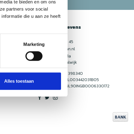
 media te bieden en om ons
ze partners voor social
nformatie die u aan ze heeft
Contactgegevens
NedFan
013 590 88 45
Marketing
info@nedfan.nl
Vijzelweg 21a
5145NK Waalwijk
KvK Number: 80398340
BTW-number: NL003442031B05
Alles toestaan
Bankrekening: NL90INGB0006330172