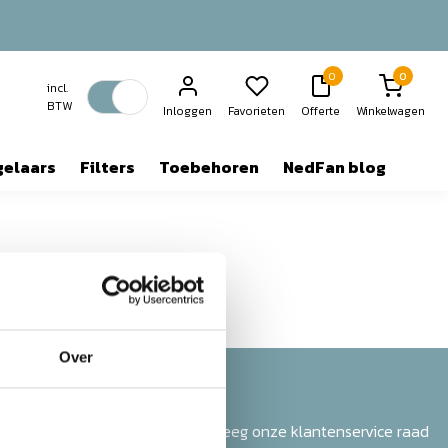
0
0
incl.
BTW
Inloggen
Favorieten
Offerte
Winkelwagen
gelaars
Filters
Toebehoren
NedFan blog
Over
Vragen?
We helpen je graag. Pleeg onze klantenservice raad