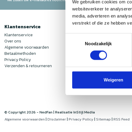
We gebruiken cookies om cont
websiteverkeer te analyseren
media, adverteren en analys
verstrekt of die ze hebben v
Klantenservice
Mijn accoun
Klantenservice
Inloggen
Toestemmingsselectie
Over ons
Mijn bestelling
Noodzakelijk
Algemene voorwaarden
Mijn verlanglijs
Betaalmethoden
Vergelijk prod
Privacy Policy
Verzenden & retourneren
Weigeren
© Copyright 2026 - NedFan | Realisatie
InStijl Media
Algemene voorwaarden
|
Disclaimer
|
Privacy Policy
|
Sitemap
|
RSS Feed