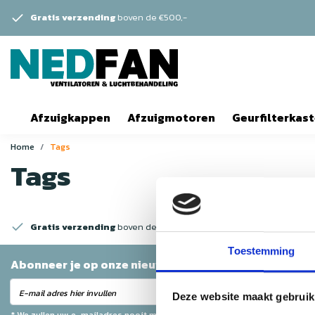
Gratis verzending
boven de €500,-
Afzuigkappen
Afzuigmotoren
Geurfilterkas
Home
Tags
Tags
Gratis verzending
boven de €500,-
Toestemming
Abonneer je op onze nieuwsbrief
Abonneer
Deze website maakt gebruik
* We zullen uw e-mailadres nooit met iemand anders delen.