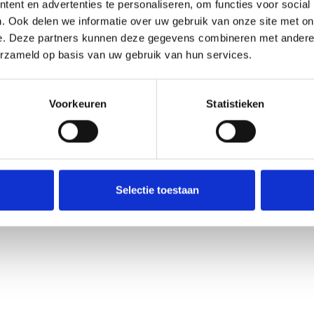
ent en advertenties te personaliseren, om functies voor social
. Ook delen we informatie over uw gebruik van onze site met on
e. Deze partners kunnen deze gegevens combineren met andere i
erzameld op basis van uw gebruik van hun services.
t
Categorieën
Afzuigkappen
en
Afzuigmotoren
Voorkeuren
Statistieken
t
Geurfilterkasten
ucten
Filterkasten
Spirobuizen en hulpstukken
Regelaars
Filters
Toebehoren
Selectie toestaan