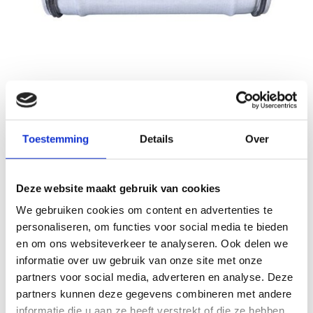
Nedfan.NL
Sale
T-STUK GALVA 280 MM met SAFE
Toestemming
Details
Over
Schrijf je eigen review
€51,41
€102,83
Incl. btw
Deze website maakt gebruik van cookies
Levertijd: 5 werkdagen
Op voorraad
We gebruiken cookies om content en advertenties te
personaliseren, om functies voor social media te bieden
Aantal
en om ons websiteverkeer te analyseren. Ook delen we
informatie over uw gebruik van onze site met onze
Toevoegen aan winkelwagen
partners voor social media, adverteren en analyse. Deze
partners kunnen deze gegevens combineren met andere
Toevoegen aan offerte
informatie die u aan ze heeft verstrekt of die ze hebben