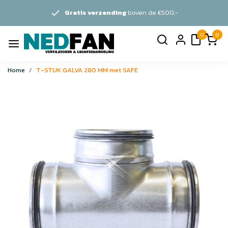
Gratis verzending
boven de €500,-
0
0
Home
T-STUK GALVA 280 MM met SAFE