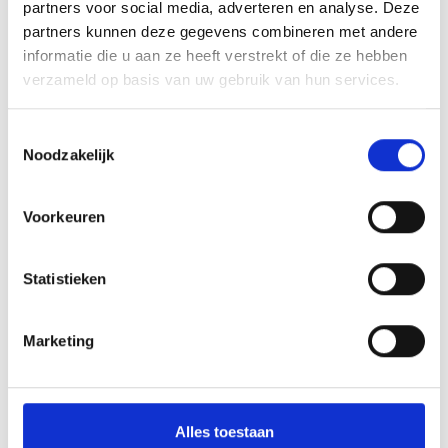
Aantal
partners voor social media, adverteren en analyse. Deze
partners kunnen deze gegevens combineren met andere
informatie die u aan ze heeft verstrekt of die ze hebben
Toevoegen aan winkelwagen
verzameld op basis van uw gebruik van hun services.
Toevoegen aan offerte
Toestemmingsselectie
Noodzakelijk
Aan verlanglijst toevoegen
Voorkeuren
Gratis verzending
boven de €500,-
Persoonlijk
advies
Statistieken
Meer informatie?
Neem contact op over dit product
Marketing
Productomschrijving
Wat onze klanten zeggen
Alles toestaan