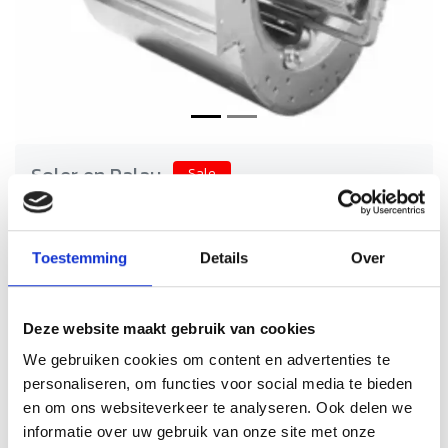
Soler en Palau
Sale
Soler en Palau afzuigmotor 2000
m3/h | CBM-10/8 550 4P C VR
Toestemming
Details
Over
Schrijf je eigen review
€332,74
€665,48
Incl. btw
Krachtige Soler & Palau afzuigmotor voor horeca ventilatie.
Deze website maakt gebruik van cookies
Stil, energiezuinig en betrouwbaar, ideaal voor
We gebruiken cookies om content en advertenties te
professioneel gebruik in keukens en afzuigsystemen.
personaliseren, om functies voor social media te bieden
Levertijd: 2 werkdagen
Op voorraad
en om ons websiteverkeer te analyseren. Ook delen we
informatie over uw gebruik van onze site met onze