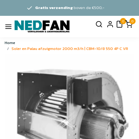
ratis verzending
boven de €500,-
0
0
Home
Soler en Palau afzuigmotor 2000 m3/h | CBM-10/8 550 4P C VR
Vorige
Volge