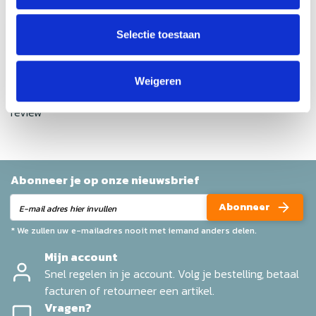
Gemiddelde van 0 review(s)
Schrijf je eigen review
Selectie toestaan
Geen reviews gevonden
Weigeren
Help ons en andere klanten door het schrijven van een
review
Abonneer je op onze nieuwsbrief
Abonneer
* We zullen uw e-mailadres nooit met iemand anders delen.
Mijn account
Snel regelen in je account. Volg je bestelling, betaal
facturen of retourneer een artikel.
Vragen?