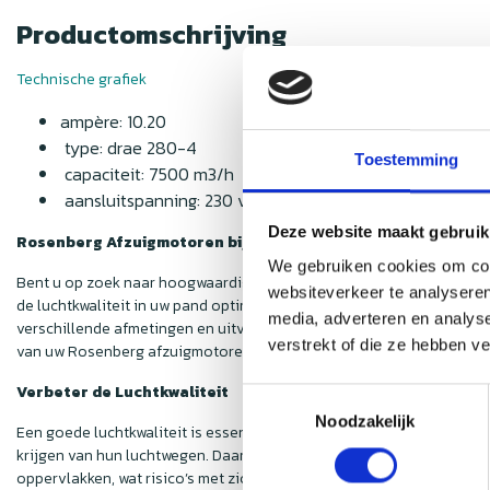
Productomschrijving
Technische grafiek
ampère: 10.20
type: drae 280-4
Toestemming
capaciteit: 7500 m3/h
aansluitspanning: 230 volt
Deze website maakt gebruik
Rosenberg Afzuigmotoren bij Nedfan
We gebruiken cookies om cont
Bent u op zoek naar hoogwaardige Rosenberg afzuigmotoren? Zoek nie
websiteverkeer te analyseren
de luchtkwaliteit in uw pand optimaal reguleren, waardoor u een ve
media, adverteren en analys
verschillende afmetingen en uitvoeringen, wat het eenvoudig maakt 
verstrekt of die ze hebben v
van uw Rosenberg afzuigmotoren.
Verbeter de Luchtkwaliteit
Toestemmingsselectie
Noodzakelijk
Een goede luchtkwaliteit is essentieel voor het welzijn van uw pers
krijgen van hun luchtwegen. Daarnaast is het in keukens van groot 
oppervlakken, wat risico’s met zich meebrengt. Om uw pand te besch