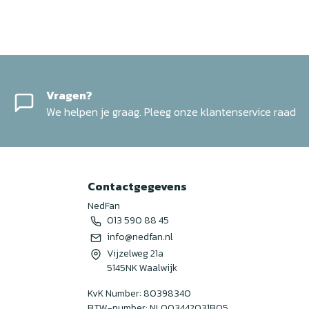
Vragen?
We helpen je graag. Pleeg onze klantenservice raad
Contactgegevens
NedFan
013 590 88 45
info@nedfan.nl
Vijzelweg 21a
5145NK Waalwijk
KvK Number: 80398340
BTW-number: NL003442031B05