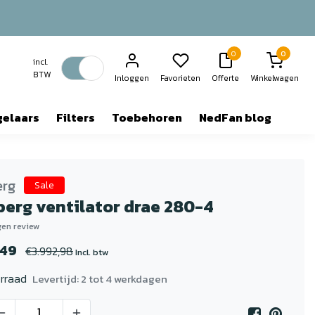
0
0
incl.
BTW
Inloggen
Favorieten
Offerte
Winkelwagen
gelaars
Filters
Toebehoren
NedFan blog
erg
Sale
erg ventilator drae 280-4
igen review
,49
€3.992,98
Incl. btw
rraad
Levertijd: 2 tot 4 werkdagen