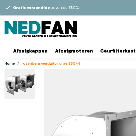
Gratis verzending
boven de €500,-
Afzuigkappen
Afzuigmotoren
Geurfilterkas
Home
rosenberg ventilator drae 280-4