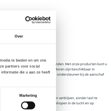
Over
 media te bieden en om ons
waliteit afzuigmotoren die u kunt vinden. Met onze producten kunt u
ze partners voor social
medewerkers. De Rosenberg afzuigmotoren zijn beschikbaar in
nformatie die u aan ze heeft
ce staat altijd voor u klaar om u te ondersteunen bij de aanschaf
Marketing
en in een comfortabele omgeving kan verblijven, zonder last te
 Vetdeeltjes kunnen zich namelijk ophopen in de lucht en op
te afzuigmotoren.