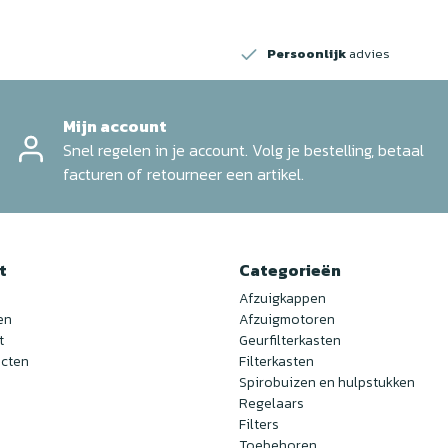
Persoonlijk
advies
Mijn account
Snel regelen in je account. Volg je bestelling, betaal
facturen of retourneer een artikel.
t
Categorieën
Afzuigkappen
en
Afzuigmotoren
t
Geurfilterkasten
ucten
Filterkasten
Spirobuizen en hulpstukken
Regelaars
Filters
Toebehoren