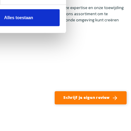
. Bij Nedfan staan we bekend om onze expertise en onze toewijding
aproducten. Neem snel een kijkje in ons assortiment om te
Alles toestaan
 te tillen, zodat u een veilige en gezonde omgeving kunt creëren
Schrijf je eigen review