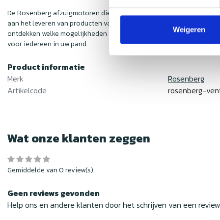
De Rosenberg afzuigmotoren die u bij Nedfan kunt aanschaffen, vold
aan het leveren van producten van de hoogste kwaliteit. Dit heeft 
Weigeren
ontdekken welke mogelijkheden er zijn voor uw ventilatiesysteem. La
voor iedereen in uw pand.
Product informatie
Merk
Rosenberg
Artikelcode
rosenberg-ven
Wat onze klanten zeggen
Gemiddelde van 0 review(s)
Geen reviews gevonden
Help ons en andere klanten door het schrijven van een revie