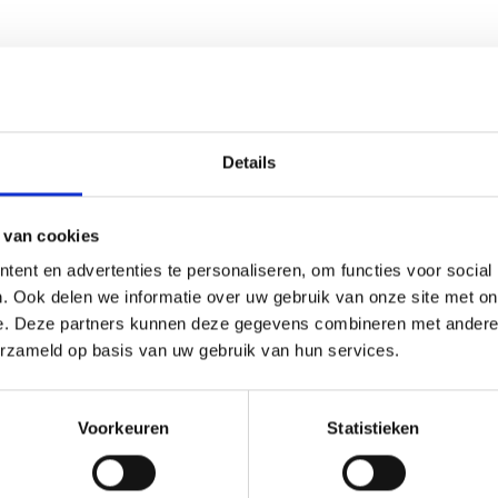
Details
 van cookies
ent en advertenties te personaliseren, om functies voor social
t verder, want bij Nedfan bent u aan het juiste adres voor de beste k
. Ook delen we informatie over uw gebruik van onze site met on
ilige en comfortabele omgeving creëert voor zowel uw klanten als uw 
e. Deze partners kunnen deze gegevens combineren met andere i
om een oplossing op maat te vinden. Heeft u vragen? Onze klantenservi
erzameld op basis van uw gebruik van hun services.
Voorkeuren
Statistieken
oneel en klanten. Met schone lucht in uw pand zorgt u ervoor dat iedere
belang om de lucht schoon te houden om brandgevaar te minimaliseren.
ermen tegen brandgevaar is het verstandig om te investeren in de juis