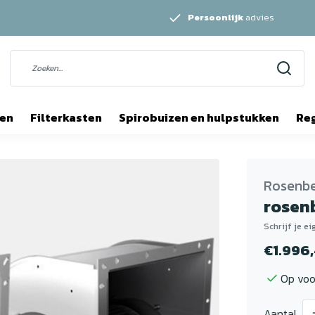
Persoonlijk
advies
ten
Filterkasten
Spirobuizen en hulpstukken
Re
Rosenb
rosenb
Schrijf je e
€1.996
Op voo
Aantal