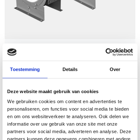
Rosenberg
Sale
rosenberg ventilator drad 355-4
Schrijf je eigen review
Toestemming
Details
Over
€2.177,99
€4.355,98
Incl. btw
Op voorraad
Levertijd: 2 tot 4 werkdagen
Deze website maakt gebruik van cookies
We gebruiken cookies om content en advertenties te
Aantal
personaliseren, om functies voor social media te bieden
en om ons websiteverkeer te analyseren. Ook delen we
Toevoegen aan winkelwagen
informatie over uw gebruik van onze site met onze
partners voor social media, adverteren en analyse. Deze
Toevoegen aan offerte
partners kunnen deze gegevens combineren met andere