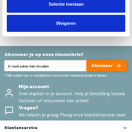
Selectie toestaan
Geen reviews gevonden
Help ons en andere klanten door het schrijven van een
Weigeren
review
Abonneer je op onze nieuwsbrief
Abonneer
* We zullen uw e-mailadres nooit met iemand anders delen.
Mijn account
Snel regelen in je account. Volg je bestelling, betaal
facturen of retourneer een artikel.
Vragen?
We helpen je graag. Pleeg onze klantenservice raad
Klantenservice