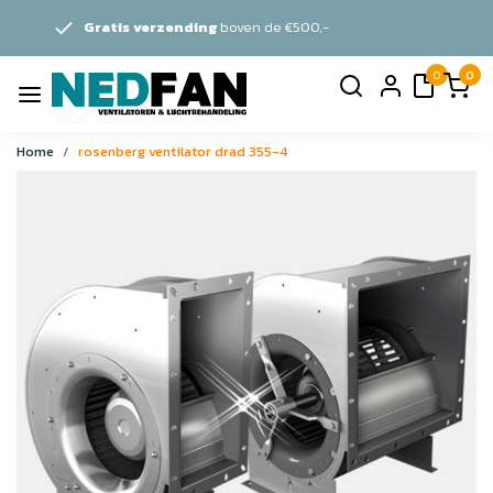
zending
boven de €500,-
Persoon
0
0
Home
rosenberg ventilator drad 355-4