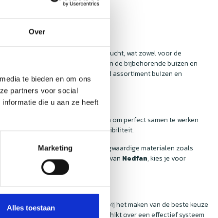
Over
icht om te zorgen voor een zuivere lucht, wat zowel voor de
eel gelegenheden waar de kwaliteit van de bijbehorende buizen en
 lucht. Bij
Nedfan
vind je een breed assortiment buizen en
 media te bieden en om ons
 bekijken!
ze partners voor social
nformatie die u aan ze heeft
 buizen en hulpstukken zijn ontworpen om perfect samen te werken
stellen, zonder zorgen over compatibiliteit.
en hulpstukken zijn gemaakt van hoogwaardige materialen zoals
Marketing
atie. Als je kiest voor de producten van
Nedfan
, kies je voor
je te adviseren en te ondersteunen bij het maken van de beste keuze
Alles toestaan
ervoor dat elke horecakeuken beschikt over een effectief systeem