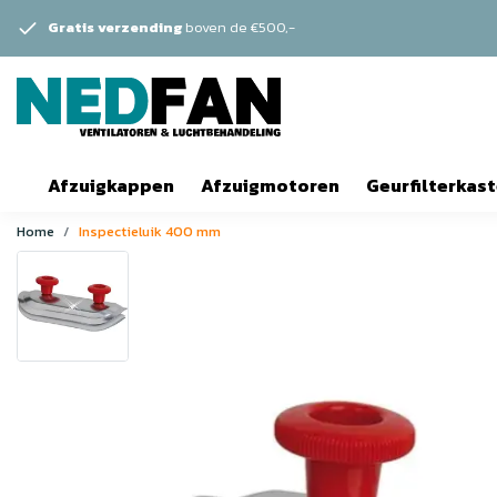
Gratis verzending
boven de €500,-
Afzuigkappen
Afzuigmotoren
Geurfilterkas
Home
Inspectieluik 400 mm