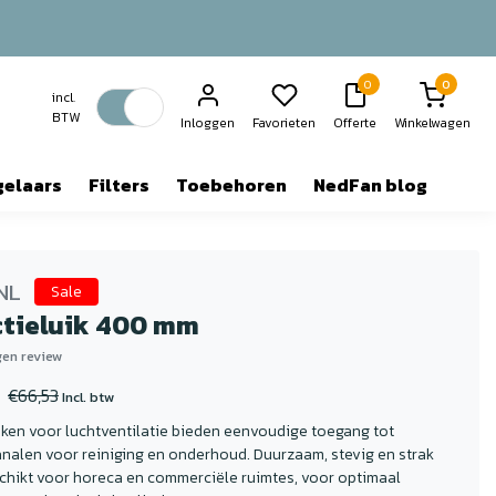
0
0
incl.
BTW
Inloggen
Favorieten
Offerte
Winkelwagen
gelaars
Filters
Toebehoren
NedFan blog
NL
Sale
ctieluik 400 mm
igen review
€66,53
Incl. btw
iken voor luchtventilatie bieden eenvoudige toegang tot
analen voor reiniging en onderhoud. Duurzaam, stevig en strak
chikt voor horeca en commerciële ruimtes, voor optimaal