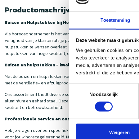
Productomschrijving
Toestemming
Buizen en Hulpstukken bij Nedfan
Als horecaondernemer is het van groot belang om de luchtkwaliteit i
veiligheid van je klanten als je personeel essentieel is. Hoewel de
Deze website maakt gebruik
hulpstukken te wensen overlaat. Deze onderdelen zijn echter van cru
We gebruiken cookies om cont
hulpstukken van hoge kwaliteit, en dat ook nog eens voor een voorde
websiteverkeer te analyseren
Buizen en hulpstukken - kwaliteit voor een scherpe prijs
media, adverteren en analys
verstrekt of die ze hebben v
Met de buizen en hulpstukken van
Nedfan
weet je zeker dat jouw af
met de ventilatie- en afzuigproducten die je in onze webshop vindt. 
Toestemmingsselectie
Ons assortiment biedt diverse soorten hulpstukken, zodat iedere h
Noodzakelijk
aluminium en gehard staal. Deze materialen zijn niet alleen duurzaam
kwaliteit en betrouwbaarheid.
Professionele service en ondersteuning
Heb je vragen over een specifiek product of ben je niet zeker van d
Weigeren
voor jouw horecagelegenheid. Neem gerust contact op met onze kla