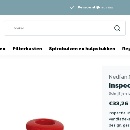
Persoonlijk
advies
ten
Filterkasten
Spirobuizen en hulpstukken
Re
Nedfan.
Inspe
Schrijf je e
€33,26
Inspectielu
ventilatiek
design, ges