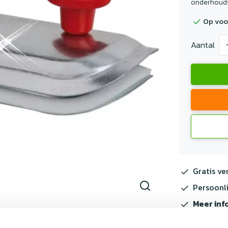
onderhouds
Op voo
Aantal
Gratis ve
Persoonli
Meer inf