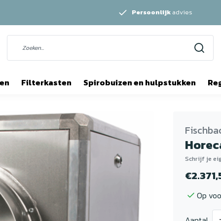
Persoonlijk
advies
ten
Filterkasten
Spirobuizen en hulpstukken
Re
Fischba
Horec
Schrijf je e
€2.371,
Op voo
Aantal