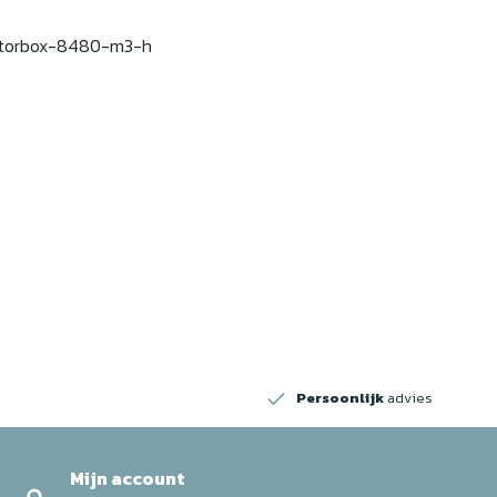
atorbox-8480-m3-h
w
Persoonlijk
advies
Mijn account