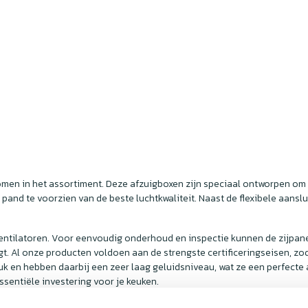
en in het assortiment. Deze afzuigboxen zijn speciaal ontworpen om g
pand te voorzien van de beste luchtkwaliteit. Naast de flexibele aans
lventilatoren. Voor eenvoudig onderhoud en inspectie kunnen de zijpa
gt. Al onze producten voldoen aan de strengste certificeringseisen, zod
uk en hebben daarbij een zeer laag geluidsniveau, wat ze een perfect
sentiële investering voor je keuken.