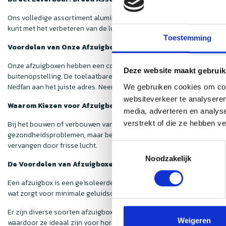
Ons volledige assortiment aluminium afzuigboxen, met capaciteiten v
kunt met het verbeteren van de luchtkwaliteit in je pand. Controleer
Toestemming
Voordelen van Onze Afzuigboxen
Onze afzuigboxen hebben een compact design en staan bekend om hun 
Deze website maakt gebruik
buitenopstelling. De toelaatbare temperatuur van de verplaatste luch
Nedfan aan het juiste adres. Neem een kijkje in ons assortiment om
We gebruiken cookies om cont
websiteverkeer te analyseren
Waarom Kiezen voor Afzuigboxen?
media, adverteren en analys
verstrekt of die ze hebben v
Bij het bouwen of verbouwen van een pand wordt ventilatie vaak over
gezondheidsproblemen, maar beschermt ook het gebouw tegen schade
vervangen door frisse lucht.
Toestemmingsselectie
Noodzakelijk
De Voordelen van Afzuigboxen
Een afzuigbox is een geïsoleerde unit met een krachtige slakkenhui
wat zorgt voor minimale geluidsoverlast zonder dat dit ten koste gaa
Er zijn diverse soorten afzuigboxen beschikbaar, elk met verschille
Weigeren
waardoor ze ideaal zijn voor horecakeukens, rookruimtes, algemene 