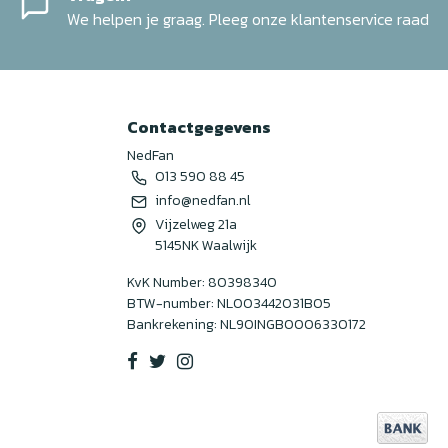
We helpen je graag. Pleeg onze klantenservice raad
Contactgegevens
NedFan
013 590 88 45
info@nedfan.nl
Vijzelweg 21a
5145NK Waalwijk
KvK Number: 80398340
BTW-number: NL003442031B05
Bankrekening: NL90INGB0006330172