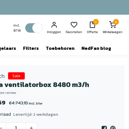
0
0
incl.
BTW
Inloggen
Favorieten
Offerte
Winkelwagen
gelaars
Filters
Toebehoren
NedFan blog
ch
Sale
a ventilatorbox 8480 m3/h
igen review
59
€4.743,18
Incl. btw
rraad
Levertijd: 2 werkdagen