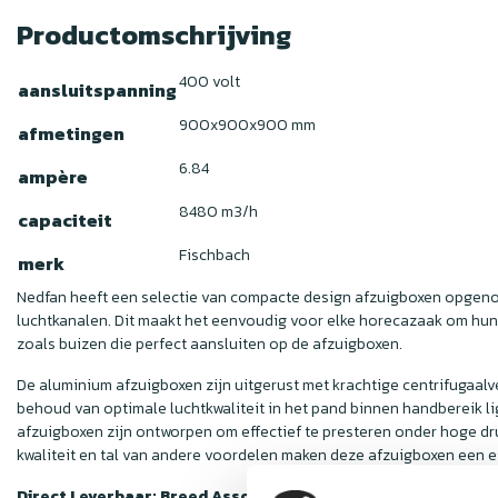
Productomschrijving
400 volt
aansluitspanning
900x900x900 mm
afmetingen
6.84
ampère
8480 m3/h
capaciteit
Fischbach
merk
Nedfan heeft een selectie van compacte design afzuigboxen opgenom
luchtkanalen. Dit maakt het eenvoudig voor elke horecazaak om hun 
zoals buizen die perfect aansluiten op de afzuigboxen.
De aluminium afzuigboxen zijn uitgerust met krachtige centrifugaa
behoud van optimale luchtkwaliteit in het pand binnen handbereik li
afzuigboxen zijn ontworpen om effectief te presteren onder hoge dr
kwaliteit en tal van andere voordelen maken deze afzuigboxen een es
Direct Leverbaar: Breed Assortiment Afzuigboxen