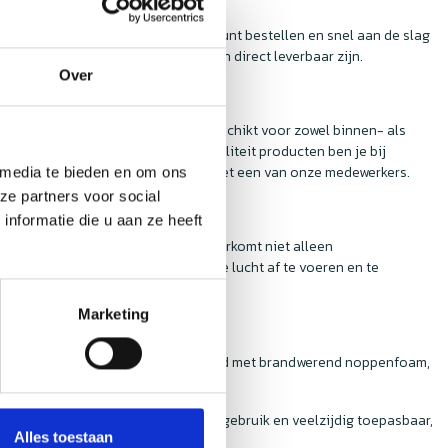
. Dit betekent dat je vandaag nog kunt bestellen en snel aan de slag
odat je zeker weet dat de producten direct leverbaar zijn.
Over
end geluid. De afzuigboxen zijn geschikt voor zowel binnen- als
erse omgevingen. Voor de beste kwaliteit producten ben je bij
gen kun je altijd contact opnemen met een van onze medewerkers.
 media te bieden en om ons
ze partners voor social
nformatie die u aan ze heeft
g is. Een goed ventilatiesysteem voorkomt niet alleen
 om warme, vochtige en vervuilde lucht af te voeren en te
Marketing
e geïsoleerde stalen boxen zijn bekleed met brandwerend noppenfoam,
Afzuigboxen zijn bijzonder stil in gebruik en veelzijdig toepasbaar,
Alles toestaan