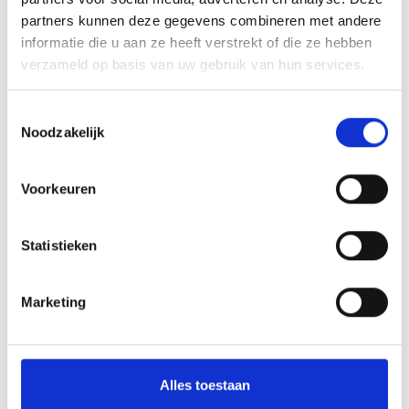
partners kunnen deze gegevens combineren met andere
Toevoegen aan winkelwagen
informatie die u aan ze heeft verstrekt of die ze hebben
verzameld op basis van uw gebruik van hun services.
Toevoegen aan offerte
Toestemmingsselectie
Aan verlanglijst toevoegen
Noodzakelijk
Voorkeuren
Gratis verzending
boven de €500,-
Persoonlijk
advies
Statistieken
Meer informatie?
Neem contact op over dit product
Productomschrijving
Marketing
Wat onze klanten zeggen
Alles toestaan