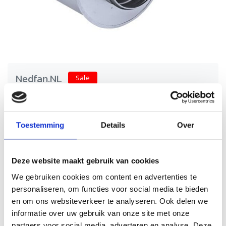
Nedfan.NL
Sale
Geluidsdemper 450 mm - lengte
900 met SAFE
Schrijf je eigen review
Toestemming
Details
Over
€399,29
€798,58
Incl. btw
Geluidsdempers van Nedfan voor horecaventilatie.
Deze website maakt gebruik van cookies
Vermindert lawaai, duurzaam en eenvoudig te monteren
voor een stille en comfortabele keuken.
We gebruiken cookies om content en advertenties te
personaliseren, om functies voor social media te bieden
Levertijd: 5 werkdagen
Op voorraad
en om ons websiteverkeer te analyseren. Ook delen we
informatie over uw gebruik van onze site met onze
Aantal
partners voor social media, adverteren en analyse. Deze