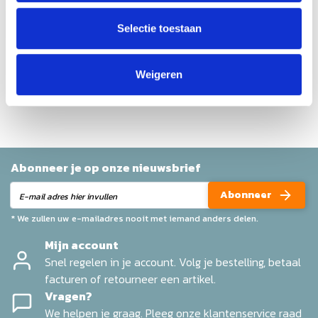
Gemiddelde van 0 review(s)
Schrijf je eigen review
Selectie toestaan
Geen reviews gevonden
Weigeren
Help ons en andere klanten door het schrijven van een
review
Abonneer je op onze nieuwsbrief
Abonneer
* We zullen uw e-mailadres nooit met iemand anders delen.
Mijn account
Snel regelen in je account. Volg je bestelling, betaal
facturen of retourneer een artikel.
Vragen?
We helpen je graag. Pleeg onze klantenservice raad