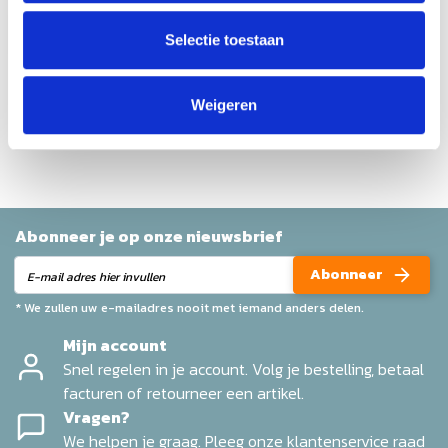
Gemiddelde van 0 review(s)
Schrijf je eigen review
Selectie toestaan
Geen reviews gevonden
Weigeren
Help ons en andere klanten door het schrijven van een
review
Abonneer je op onze nieuwsbrief
Abonneer
* We zullen uw e-mailadres nooit met iemand anders delen.
Mijn account
Snel regelen in je account. Volg je bestelling, betaal
facturen of retourneer een artikel.
Vragen?
We helpen je graag. Pleeg onze klantenservice raad