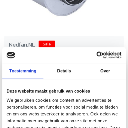
Nedfan.NL
Sale
Geluidsdemper 300 mm - lengte
900 met SAFE
Schrijf je eigen review
Toestemming
Details
Over
€279,50
€559,00
Incl. btw
Geluidsdempers van Nedfan voor horecaventilatie.
Deze website maakt gebruik van cookies
Vermindert lawaai, duurzaam en eenvoudig te monteren
voor een stille en comfortabele keuken.
We gebruiken cookies om content en advertenties te
personaliseren, om functies voor social media te bieden
Levertijd: 5 werkdagen
Op voorraad
en om ons websiteverkeer te analyseren. Ook delen we
informatie over uw gebruik van onze site met onze
Aantal
partners voor social media, adverteren en analyse. Deze