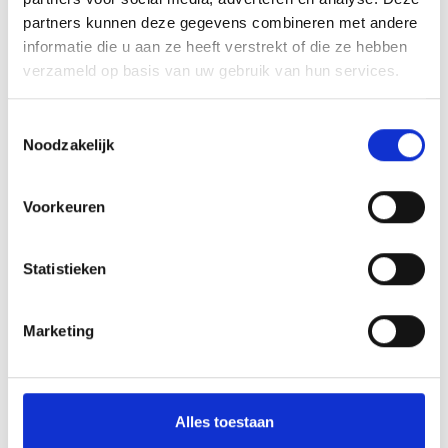
partners kunnen deze gegevens combineren met andere
Toevoegen aan winkelwagen
informatie die u aan ze heeft verstrekt of die ze hebben
verzameld op basis van uw gebruik van hun services.
Toevoegen aan offerte
Toestemmingsselectie
Aan verlanglijst toevoegen
Noodzakelijk
Voorkeuren
Gratis verzending
boven de €500,-
Persoonlijk
advies
Statistieken
Meer informatie?
Neem contact op over dit product
Productomschrijving
Marketing
Wat onze klanten zeggen
Alles toestaan