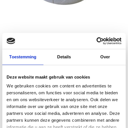
Nedfan.NL
Sale
Gaasrooster 280 mm
Toestemming
Details
Over
Schrijf je eigen review
€25,40
€50,80
Incl. btw
Deze website maakt gebruik van cookies
Levertijd: 5 werkdagen
Op voorraad
We gebruiken cookies om content en advertenties te
personaliseren, om functies voor social media te bieden
Aantal
en om ons websiteverkeer te analyseren. Ook delen we
informatie over uw gebruik van onze site met onze
Toevoegen aan winkelwagen
partners voor social media, adverteren en analyse. Deze
partners kunnen deze gegevens combineren met andere
Toevoegen aan offerte
informatie die u aan ze heeft verstrekt of die ze hebben