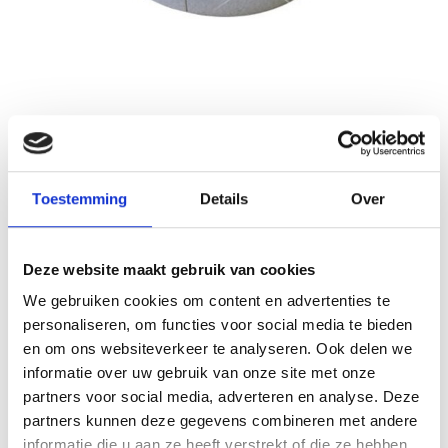
Nedfan.NL
Sale
Gaasrooster 1000 mm
Toestemming
Details
Over
Schrijf je eigen review
€181,49
€362,98
Incl. btw
Deze website maakt gebruik van cookies
Levertijd: 5 werkdagen
Op voorraad
We gebruiken cookies om content en advertenties te
personaliseren, om functies voor social media te bieden
Aantal
en om ons websiteverkeer te analyseren. Ook delen we
informatie over uw gebruik van onze site met onze
Toevoegen aan winkelwagen
partners voor social media, adverteren en analyse. Deze
partners kunnen deze gegevens combineren met andere
Toevoegen aan offerte
informatie die u aan ze heeft verstrekt of die ze hebben