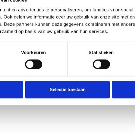
 van cookies
ent en advertenties te personaliseren, om functies voor social
. Ook delen we informatie over uw gebruik van onze site met on
ppelbaar op de FlowFilters zonder gereedschap. De flensen zijn voorzie
e. Deze partners kunnen deze gegevens combineren met andere i
en makkelijkere montage. De flenzen zijn leverbaar in de 4 verschillend
erzameld op basis van uw gebruik van hun services.
Voorkeuren
Statistieken
L
er-flens-250-200-mm
Selectie toestaan
w