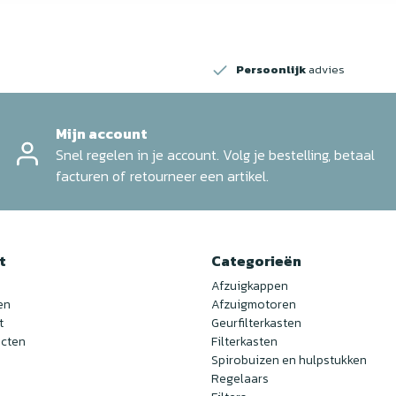
Persoonlijk
advies
Mijn account
Snel regelen in je account. Volg je bestelling, betaal
facturen of retourneer een artikel.
t
Categorieën
Afzuigkappen
en
Afzuigmotoren
t
Geurfilterkasten
ucten
Filterkasten
Spirobuizen en hulpstukken
Regelaars