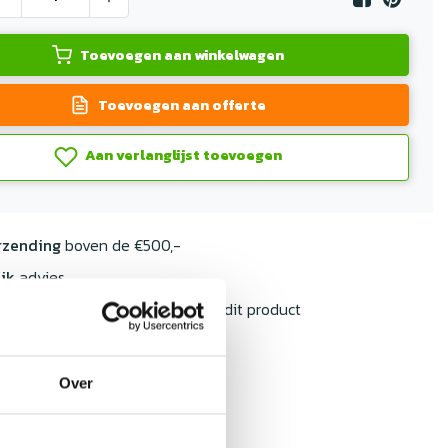
Toevoegen aan winkelwagen
Toevoegen aan offerte
Aan verlanglijst toevoegen
rzending
boven de €500,-
jk
advies
ormatie?
Neem contact op over dit product
Over