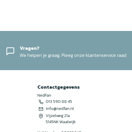
Vragen?
We helpen je graag. Pleeg onze klantenservice raad
Contactgegevens
NedFan
013 590 88 45
info@nedfan.nl
Vijzelweg 21a
5145NK Waalwijk