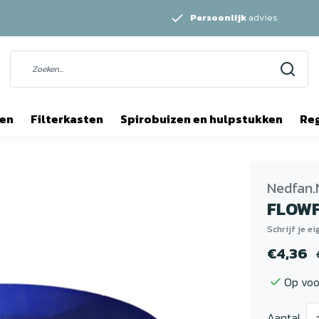
Persoonlijk
advies
ten
Filterkasten
Spirobuizen en hulpstukken
Re
Nedfan.
FLOWF
Schrijf je e
€4,36
Op voo
Aantal