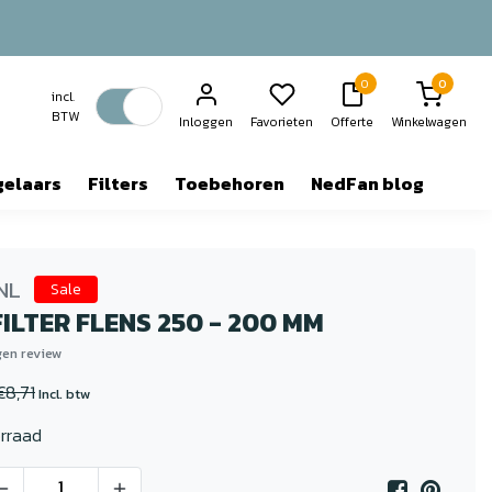
0
0
incl.
BTW
Inloggen
Favorieten
Offerte
Winkelwagen
gelaars
Filters
Toebehoren
NedFan blog
NL
Sale
ILTER FLENS 250 - 200 MM
igen review
€8,71
Incl. btw
rraad