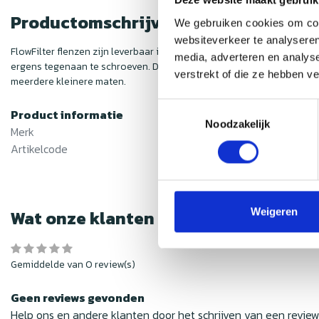
Deze website maakt gebruik
Productomschrijving
We gebruiken cookies om cont
websiteverkeer te analyseren
FlowFilter flenzen zijn leverbaar in verschillende maten en zijn ko
media, adverteren en analys
ergens tegenaan te schroeven. De slang aansluiting is conisch voor e
verstrekt of die ze hebben v
meerdere kleinere maten.
Toestemmingsselectie
Product informatie
Noodzakelijk
Merk
Nedfan.N
Artikelcode
flowfilt
Weigeren
Wat onze klanten zeggen
Gemiddelde van 0 review(s)
Geen reviews gevonden
Help ons en andere klanten door het schrijven van een revie