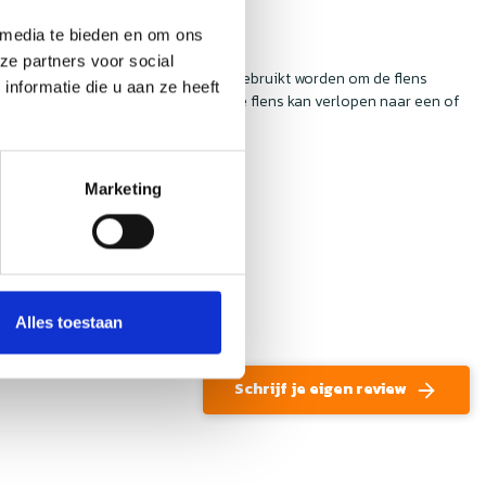
 media te bieden en om ons
ze partners voor social
n van schroefgaatjes en kunnen ook gebruikt worden om de flens
nformatie die u aan ze heeft
e diameters van de FlowFilters. Elke flens kan verlopen naar een of
Marketing
Alles toestaan
Schrijf je eigen review