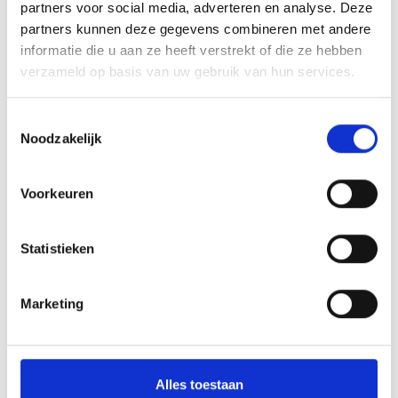
Aantal
partners voor social media, adverteren en analyse. Deze
partners kunnen deze gegevens combineren met andere
informatie die u aan ze heeft verstrekt of die ze hebben
Toevoegen aan winkelwagen
verzameld op basis van uw gebruik van hun services.
Toevoegen aan offerte
Toestemmingsselectie
Noodzakelijk
Aan verlanglijst toevoegen
Voorkeuren
Gratis verzending
boven de €500,-
Persoonlijk
advies
Statistieken
Meer informatie?
Neem contact op over dit product
Marketing
Productomschrijving
Wat onze klanten zeggen
Alles toestaan