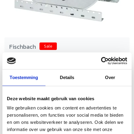
Fischbach
Sale
Fischbach afzuigmotor 1550
m3/h (D270/E1)
Schrijf je eigen review
Toestemming
Details
Over
€465,84
€931,68
Incl. btw
Fischbach afzuigmotoren van Fischbach bieden krachtige en
betrouwbare horeca ventilatie. Ideaal voor keuken afzuiging
Deze website maakt gebruik van cookies
en professionele luchtafvoer. Duurzaam, efficiënt en
We gebruiken cookies om content en advertenties te
geschikt voor intensief gebruik.
personaliseren, om functies voor social media te bieden
Levertijd: 2 werkdagen
Op voorraad
en om ons websiteverkeer te analyseren. Ook delen we
informatie over uw gebruik van onze site met onze