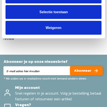
Gemiddelde van 0 review(s)
Selectie toestaan
Schrijf je eigen review
Geen reviews gevonden
Weigeren
Help ons en andere klanten door het schrijven van een
review
Abonneer je op onze nieuwsbrief
Abonneer
* We zullen uw e-mailadres nooit met iemand anders delen.
Mijn account
Snel regelen in je account. Volg je bestelling, betaal
facturen of retourneer een artikel.
Vragen?