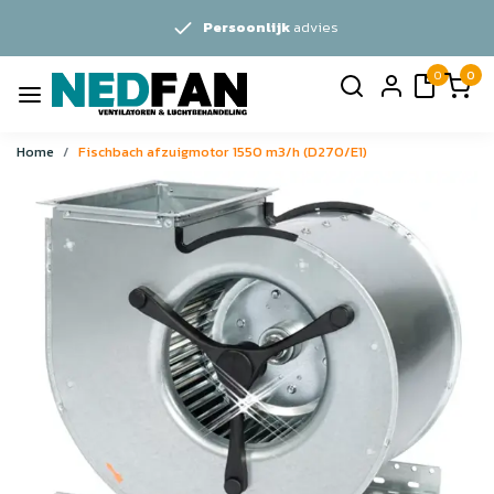
Persoonlijk
advies
0
0
Home
Fischbach afzuigmotor 1550 m3/h (D270/E1)