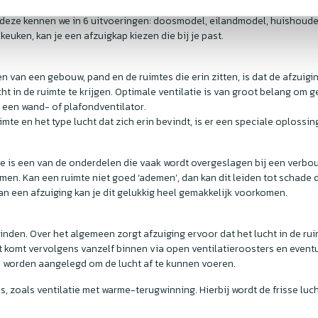
 deze kennen we in 6 uitvoeringen: doosmodel, eilandmodel, huishoudel
keuken, kan je een afzuigkap kiezen die bij je past.
ten van een gebouw, pand en de ruimtes die erin zitten, is dat de afzu
ucht in de ruimte te krijgen. Optimale ventilatie is van groot belang om
 een wand- of plafondventilator.
imte en het type lucht dat zich erin bevindt, is er een speciale oplossin
 is een van de onderdelen die vaak wordt overgeslagen bij een verbouwi
ramen. Kan een ruimte niet goed ‘ademen’, dan kan dit leiden tot scha
an een afzuiging kan je dit gelukkig heel gemakkelijk voorkomen.
vinden. Over het algemeen zorgt afzuiging ervoor dat het lucht in de ru
ht komt vervolgens vanzelf binnen via open ventilatieroosters en eve
m worden aangelegd om de lucht af te kunnen voeren.
es, zoals ventilatie met warme-terugwinning. Hierbij wordt de frisse lu