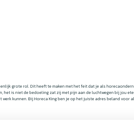
nlijk grote rol. Dit heeft te maken met het feit dat je als horecaonde
 het is niet de bedoeling zat zij met pijn aan de luchtwegen bij jou ete
 werk kunnen. Bij Horeca King ben je op het juiste adres beland voor a
er teveel hoeft te betalen voor jouw producten. Afzuiginstallaties van 
t kunnen filteren. In tegenstelling tot andere afzuigkappen kunnen de 