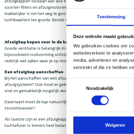
afzuigkappen voldaan aan alle eisen op het gebied van de regelgevi
soorten filters en afzuigmotoren, deze zijn ook hier op de site te
makkelijker is om het weg te gooien, hierdoor zal iedere horecageleg
Toestemming
luchtkwaliteit ten goede. Bestel vandaag nog hoogwaardige afzuigka
Deze website maakt gebruik
Afzuigkap kopen voor in de keuken
We gebruiken cookies om cont
Goede ventilatie is belangrijk in elke ruimte van een huis of gebouw.
websiteverkeer te analyseren
bijvoorbeeld rookvorming ontstaat. Een ruimte die aan al deze eisen
redelijk wat zaken waar je op moet letten bij de aanschaf van een afz
media, adverteren en analys
verstrekt of die ze hebben v
Een afzuigkap aanschaffen
Bij het aanschaffen van een afzuigkap komen een aantal zaken kijke
Toestemmingsselectie
afzuigsysteem? Ook moet er gekeken worden naar hoe de lucht wordt a
Noodzakelijk
snel en gemakkelijk mogelijk worden afgevoerd.
Daarnaast moet de kap natuurlijk ook passen bij jouw kookplaat. Hij 
stroomtoevoer?
Als laatste zijn er een afzuigkappen die je zelf kunt installeren. Maar
luchtafvoer is immers heel belangrijk om de keuken gezond en fris t
Weigeren