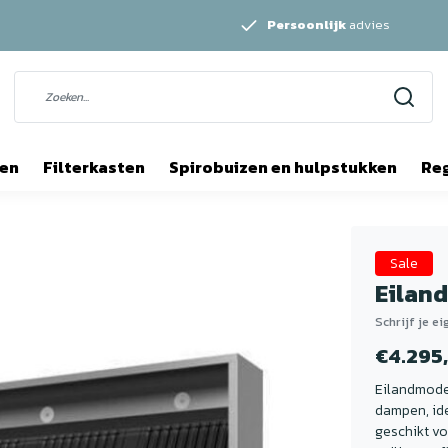
Persoonlijk
advies
ten
Filterkasten
Spirobuizen en hulpstukken
Re
Sale
Eilan
Schrijf je e
€4.295
Eilandmodel
dampen, id
geschikt vo