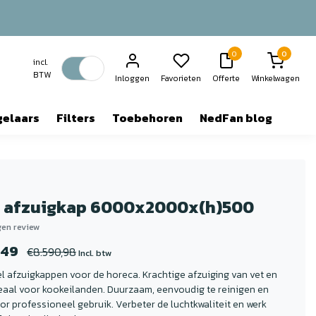
0
0
incl.
BTW
Inloggen
Favorieten
Offerte
Winkelwagen
gelaars
Filters
Toebehoren
NedFan blog
d afzuigkap 6000x2000x(h)500
igen review
,49
€8.590,98
Incl. btw
 afzuigkappen voor de horeca. Krachtige afzuiging van vet en
eaal voor kookeilanden. Duurzaam, eenvoudig te reinigen en
or professioneel gebruik. Verbeter de luchtkwaliteit en werk