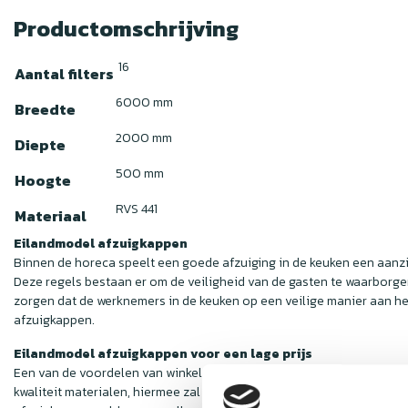
Productomschrijving
16
Aantal filters
6000 mm
Breedte
2000 mm
Diepte
500 mm
Hoogte
RVS 441
Materiaal
Eilandmodel afzuigkappen
Binnen de horeca speelt een goede afzuiging in de keuken een aanzie
Deze regels bestaan er om de veiligheid van de gasten te waarborgen,
zorgen dat de werknemers in de keuken op een veilige manier aan het
afzuigkappen.
Eilandmodel afzuigkappen voor een lage prijs
Een van de voordelen van winkelen bij Horecaking is dat je nooit me
kwaliteit materialen, hiermee zal je ontzettend veel vet uit de luch