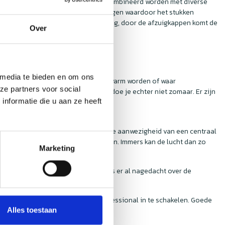
ebben. Goede afzuigkappen kunnen gecombineerd worden met diverse
ordt op een eenvoudige wijze opgevangen waardoor het stukken
 een investering voor in de onderneming, door de afzuigkappen komt de
Over
ecaking!
 media te bieden en om ons
eel verontreinigde lucht bevindt, die warm worden of waar
ze partners voor social
e afzuigkap. Een afzuigkap kopen doe je echter niet zomaar. Er zijn
e hebt voor het installeren.
nformatie die u aan ze heeft
motor? Is er rekening gehouden met de aanwezigheid van een centraal
evat, des te beter de kap zal werken. Immers kan de lucht dan zo
Marketing
vanzelf en heeft ook stroom nodig, is er al nagedacht over de
an is het altijd verstandig om een professional in te schakelen. Goede
k gevuld hok.
Alles toestaan