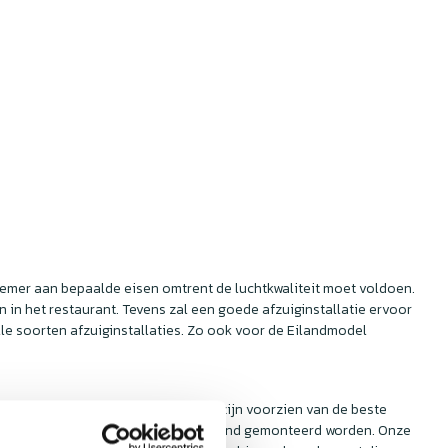
rnemer aan bepaalde eisen omtrent de luchtkwaliteit moet voldoen.
n in het restaurant. Tevens zal een goede afzuiginstallatie ervoor
lle soorten afzuiginstallaties. Zo ook voor de Eilandmodel
Horecaking voor bij een kookeiland zijn voorzien van de beste
kappen die hier ziet boven een kookeiland gemonteerd worden. Onze