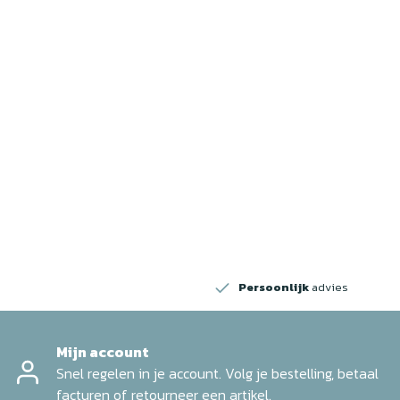
w
Persoonlijk
advies
Mijn account
Snel regelen in je account. Volg je bestelling, betaal
facturen of retourneer een artikel.