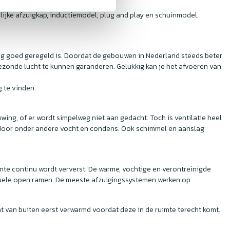
ijke afzuigkap, inductiemodel, plug and play en schuinmodel.
iging goed geregeld is. Doordat de gebouwen in Nederland steeds beter
 gezonde lucht te kunnen garanderen. Gelukkig kan je het afvoeren van
g te vinden.
ng, of er wordt simpelweg niet aan gedacht. Toch is ventilatie heel
de door onder andere vocht en condens. Ook schimmel en aanslag
imte continu wordt ververst. De warme, vochtige en verontreinigde
ntuele open ramen. De meeste afzuigingssystemen werken op
cht van buiten eerst verwarmd voordat deze in de ruimte terecht komt.