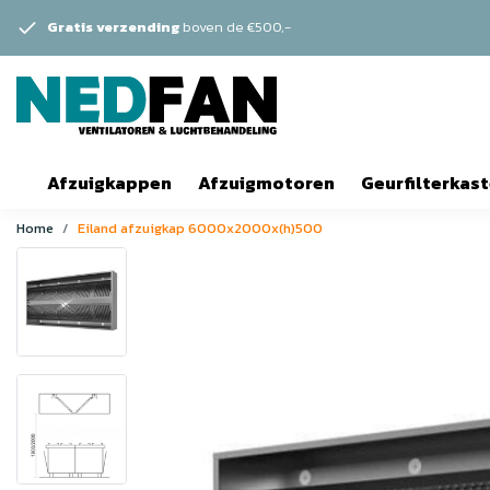
Gratis verzending
boven de €500,-
Afzuigkappen
Afzuigmotoren
Geurfilterkas
Home
Eiland afzuigkap 6000x2000x(h)500