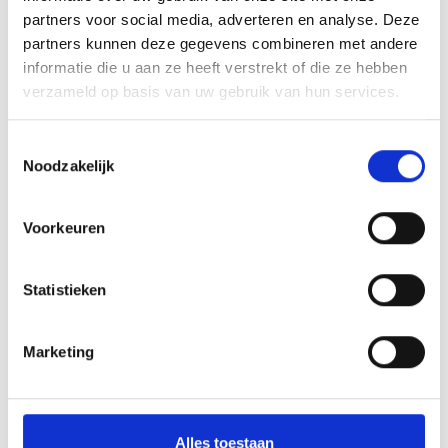
partners voor social media, adverteren en analyse. Deze
Aantal
partners kunnen deze gegevens combineren met andere
informatie die u aan ze heeft verstrekt of die ze hebben
Toevoegen aan winkelwagen
verzameld op basis van uw gebruik van hun services.
Toevoegen aan offerte
Toestemmingsselectie
Noodzakelijk
Aan verlanglijst toevoegen
Voorkeuren
Gratis verzending
boven de €500,-
Statistieken
Persoonlijk
advies
Meer informatie?
Neem contact op over dit product
Marketing
Productomschrijving
Wat onze klanten zeggen
Alles toestaan