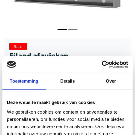
Sale
Eiland afzuigkap
4000x1500x(h)400
Schrijf je eigen review
€2.238,49
Toestemming
Details
Over
€4.476,98
Incl. btw
Eilandmodel afzuigkappen voor de horeca. Krachtige
afzuiging van vet en dampen, ideaal voor kookeilanden.
Deze website maakt gebruik van cookies
Duurzaam, eenvoudig te reinigen en geschikt voor
professioneel gebruik. Verbeter de luchtkwaliteit en werk
We gebruiken cookies om content en advertenties te
veilig en efficiënt in elke keuken.
personaliseren, om functies voor social media te bieden
en om ons websiteverkeer te analyseren. Ook delen we
Levertijd: 2 werkdagen
Op voorraad
informatie over uw gebruik van onze site met onze