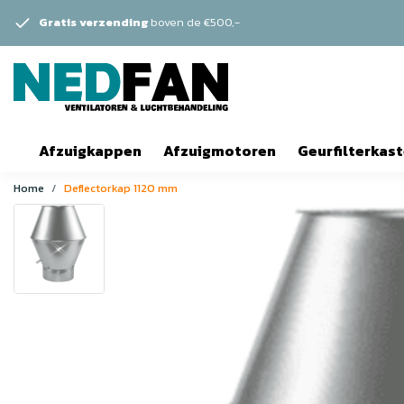
Gratis verzending
boven de €500,-
Afzuigkappen
Afzuigmotoren
Geurfilterkas
Home
Deflectorkap 1120 mm