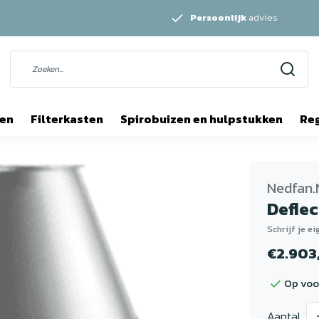
Persoonlijk
advies
ten
Filterkasten
Spirobuizen en hulpstukken
Re
Nedfan.
Defle
Schrijf je e
€2.903
Op voo
Aantal