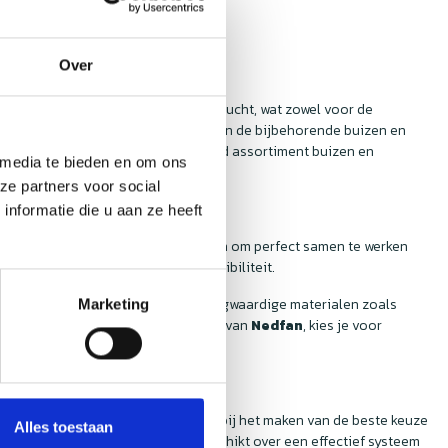
Over
icht om te zorgen voor een zuivere lucht, wat zowel voor de
eel gelegenheden waar de kwaliteit van de bijbehorende buizen en
 lucht. Bij
Nedfan
vind je een breed assortiment buizen en
 media te bieden en om ons
 bekijken!
ze partners voor social
nformatie die u aan ze heeft
 buizen en hulpstukken zijn ontworpen om perfect samen te werken
stellen, zonder zorgen over compatibiliteit.
en hulpstukken zijn gemaakt van hoogwaardige materialen zoals
Marketing
atie. Als je kiest voor de producten van
Nedfan
, kies je voor
je te adviseren en te ondersteunen bij het maken van de beste keuze
Alles toestaan
ervoor dat elke horecakeuken beschikt over een effectief systeem