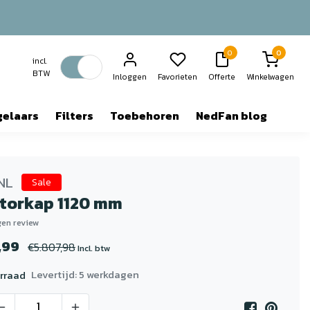
0
0
incl.
BTW
Inloggen
Favorieten
Offerte
Winkelwagen
gelaars
Filters
Toebehoren
NedFan blog
NL
Sale
ctorkap 1120 mm
igen review
,99
€5.807,98
Incl. btw
Levertijd: 5 werkdagen
rraad