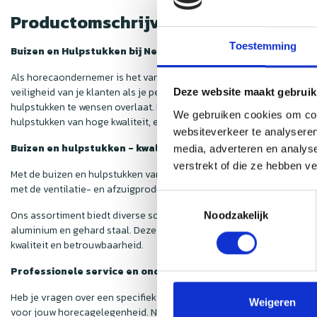
Productomschrijving
Toestemming
Buizen en Hulpstukken bij Nedfan
Als horecaondernemer is het van groot belang om de luchtkwaliteit i
veiligheid van je klanten als je personeel essentieel is. Hoewel de
Deze website maakt gebruik
hulpstukken te wensen overlaat. Deze onderdelen zijn echter van cru
We gebruiken cookies om cont
hulpstukken van hoge kwaliteit, en dat ook nog eens voor een voorde
websiteverkeer te analyseren
Buizen en hulpstukken - kwaliteit voor een scherpe prijs
media, adverteren en analys
verstrekt of die ze hebben v
Met de buizen en hulpstukken van
Nedfan
weet je zeker dat jouw af
met de ventilatie- en afzuigproducten die je in onze webshop vindt. 
Toestemmingsselectie
Ons assortiment biedt diverse soorten hulpstukken, zodat iedere h
Noodzakelijk
aluminium en gehard staal. Deze materialen zijn niet alleen duurzaam
kwaliteit en betrouwbaarheid.
Professionele service en ondersteuning
Heb je vragen over een specifiek product of ben je niet zeker van d
Weigeren
voor jouw horecagelegenheid. Neem gerust contact op met onze kla