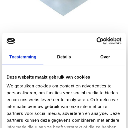
Nedfan.NL
Sale
Dakdoorgang 500 mm (552 mm)
Toestemming
Details
Over
Schrijf je eigen review
€66,54
€133,08
Incl. btw
Deze website maakt gebruik van cookies
Levertijd: 5 werkdagen
Op voorraad
We gebruiken cookies om content en advertenties te
personaliseren, om functies voor social media te bieden
Aantal
en om ons websiteverkeer te analyseren. Ook delen we
informatie over uw gebruik van onze site met onze
Toevoegen aan winkelwagen
partners voor social media, adverteren en analyse. Deze
partners kunnen deze gegevens combineren met andere
Toevoegen aan offerte
informatie die u aan ze heeft verstrekt of die ze hebben