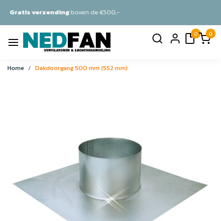
ven de €500,-
Persoonlijk
advie
0
0
Home
Dakdoorgang 500 mm (552 mm)