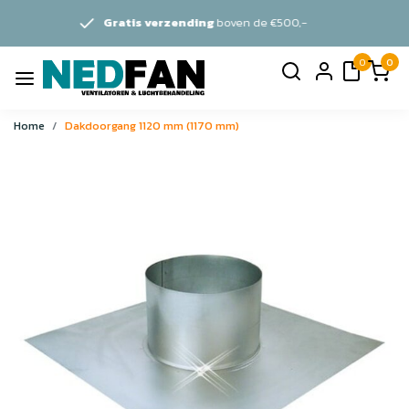
ratis verzending
boven de €500,-
0
0
Home
Dakdoorgang 1120 mm (1170 mm)