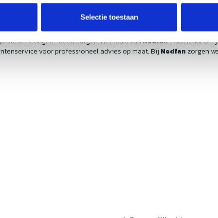
Selectie toestaan
e juiste afmetingen? Geen zorgen! Het team van
Nedfan
staat klaar om 
ntenservice voor professioneel advies op maat. Bij
Nedfan
zorgen we 
w