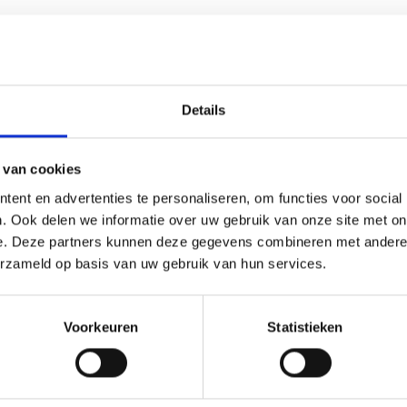
Details
 van cookies
ent en advertenties te personaliseren, om functies voor social
n je pand op peil te houden. Door de Europese regelgeving is het verpl
 meeste horecakeukens wel beschikken over afzuigkappen, zijn er nog v
. Ook delen we informatie over uw gebruik van onze site met on
ciaal belang, omdat ze zorgen voor een effectieve afvoer van vervuilde
e. Deze partners kunnen deze gegevens combineren met andere i
lige prijs. Laten we de voordelen van onze buizen en hulpstukken eens
erzameld op basis van uw gebruik van hun services.
zuiginstallatie naadloos aansluit op een efficiënt afvoersysteem. Alle
Voorkeuren
Statistieken
Dit betekent dat je gemakkelijk al je benodigdheden in één keer kunt be
orecakeuken voorzien kan worden van de juiste materialen. De buizen 
 en stevig, maar geven ook een professionele uitstraling aan je install