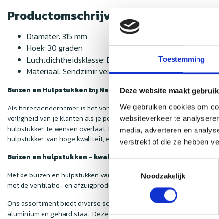
Productomschrijving
Diameter: 315 mm
Hoek: 30 graden
Luchtdichtheidsklasse: D
Toestemming
Materiaal: Sendzimir verzinkt staal
Buizen en Hulpstukken bij Nedfan
Deze website maakt gebruik
We gebruiken cookies om cont
Als horecaondernemer is het van groot belang om de luchtkwaliteit i
veiligheid van je klanten als je personeel essentieel is. Hoewel de
websiteverkeer te analyseren
hulpstukken te wensen overlaat. Deze onderdelen zijn echter van cru
media, adverteren en analys
hulpstukken van hoge kwaliteit, en dat ook nog eens voor een voorde
verstrekt of die ze hebben v
Buizen en hulpstukken - kwaliteit voor een scherpe prijs
Toestemmingsselectie
Met de buizen en hulpstukken van
Nedfan
weet je zeker dat jouw af
Noodzakelijk
met de ventilatie- en afzuigproducten die je in onze webshop vindt. 
Ons assortiment biedt diverse soorten hulpstukken, zodat iedere h
aluminium en gehard staal. Deze materialen zijn niet alleen duurzaam