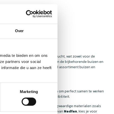
Over
 media te bieden en om ons
icht om te zorgen voor een zuivere lucht, wat zowel voor de
eel gelegenheden waar de kwaliteit van de bijbehorende buizen en
ze partners voor social
 lucht. Bij
Nedfan
vind je een breed assortiment buizen en
nformatie die u aan ze heeft
 bekijken!
 buizen en hulpstukken zijn ontworpen om perfect samen te werken
Marketing
stellen, zonder zorgen over compatibiliteit.
en hulpstukken zijn gemaakt van hoogwaardige materialen zoals
atie. Als je kiest voor de producten van
Nedfan
, kies je voor