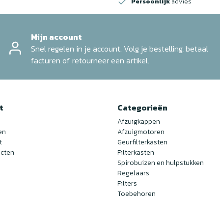
Persoonlijk
advies
Mijn account
Snel regelen in je account. Volg je bestelling, betaal
facturen of retourneer een artikel.
t
Categorieën
Afzuigkappen
en
Afzuigmotoren
t
Geurfilterkasten
ucten
Filterkasten
Spirobuizen en hulpstukken
Regelaars
Filters
Toebehoren