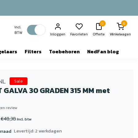
0
0
incl.
BTW
Inloggen
Favorieten
Offerte
Winkelwagen
gelaars
Filters
Toebehoren
NedFan blog
NL
Sale
 GALVA 30 GRADEN 315 MM met
igen review
€48,38
Incl. btw
Levertijd: 2 werkdagen
rraad