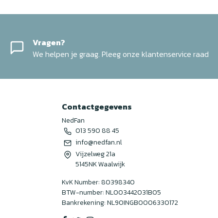
Vragen?
We helpen je graag. Pleeg onze klantenservice raad
Contactgegevens
NedFan
013 590 88 45
info@nedfan.nl
Vijzelweg 21a
5145NK Waalwijk
KvK Number: 80398340
BTW-number: NL003442031B05
Bankrekening: NL90INGB0006330172