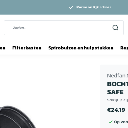
Persoonlijk
advies
ten
Filterkasten
Spirobuizen en hulpstukken
Re
Nedfan.
BOCHT
SAFE
Schrijf je e
€24,19
Op voo