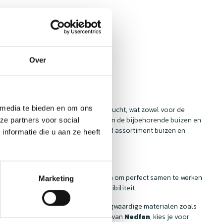
Over
 media te bieden en om ons
icht om te zorgen voor een zuivere lucht, wat zowel voor de
eel gelegenheden waar de kwaliteit van de bijbehorende buizen en
ze partners voor social
 lucht. Bij
Nedfan
vind je een breed assortiment buizen en
nformatie die u aan ze heeft
 bekijken!
 buizen en hulpstukken zijn ontworpen om perfect samen te werken
Marketing
stellen, zonder zorgen over compatibiliteit.
en hulpstukken zijn gemaakt van hoogwaardige materialen zoals
atie. Als je kiest voor de producten van
Nedfan
, kies je voor