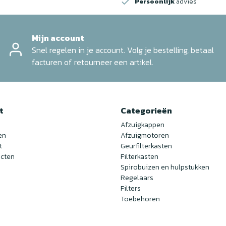
Persoonlijk
advies
Mijn account
Snel regelen in je account. Volg je bestelling, betaal
facturen of retourneer een artikel.
t
Categorieën
Afzuigkappen
en
Afzuigmotoren
t
Geurfilterkasten
ucten
Filterkasten
Spirobuizen en hulpstukken
Regelaars
Filters
Toebehoren