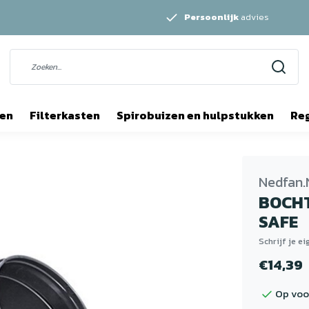
Persoonlijk
advies
ten
Filterkasten
Spirobuizen en hulpstukken
Re
Nedfan.
BOCHT
SAFE
Schrijf je e
€14,39
Op voo