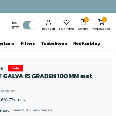
0
0
incl.
BTW
Inloggen
Favorieten
Offerte
Winkelwagen
gelaars
Filters
Toebehoren
NedFan blog
NL
Sale
 GALVA 15 GRADEN 100 MM met
igen review
€28,77
Incl. btw
Levertijd: 2 werkdagen
rraad