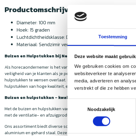
Productomschrijving
Diameter: 100 mm
Hoek: 15 graden
Luchtdichtheidsklasse: D
Toestemming
Materiaal: Sendzimir verzinkt staal
Buizen en Hulpstukken bij Nedfan
Deze website maakt gebruik
We gebruiken cookies om cont
Als horecaondernemer is het van groot belang om de luchtkwaliteit i
veiligheid van je klanten als je personeel essentieel is. Hoewel de
websiteverkeer te analyseren
hulpstukken te wensen overlaat. Deze onderdelen zijn echter van cru
media, adverteren en analys
hulpstukken van hoge kwaliteit, en dat ook nog eens voor een voorde
verstrekt of die ze hebben v
Buizen en hulpstukken - kwaliteit voor een scherpe prijs
Toestemmingsselectie
Met de buizen en hulpstukken van
Nedfan
weet je zeker dat jouw af
Noodzakelijk
met de ventilatie- en afzuigproducten die je in onze webshop vindt. 
Ons assortiment biedt diverse soorten hulpstukken, zodat iedere h
aluminium en gehard staal. Deze materialen zijn niet alleen duurzaam