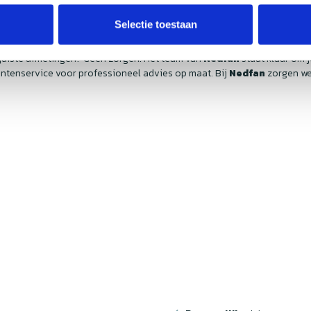
Selectie toestaan
e juiste afmetingen? Geen zorgen! Het team van
Nedfan
staat klaar om 
ntenservice voor professioneel advies op maat. Bij
Nedfan
zorgen we 
w