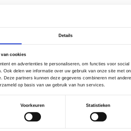
Details
 van cookies
ent en advertenties te personaliseren, om functies voor social
n je pand op peil te houden. Door de Europese regelgeving is het verpl
 meeste horecakeukens wel beschikken over afzuigkappen, zijn er nog v
. Ook delen we informatie over uw gebruik van onze site met on
ciaal belang, omdat ze zorgen voor een effectieve afvoer van vervuilde
e. Deze partners kunnen deze gegevens combineren met andere i
lige prijs. Laten we de voordelen van onze buizen en hulpstukken eens
erzameld op basis van uw gebruik van hun services.
zuiginstallatie naadloos aansluit op een efficiënt afvoersysteem. Alle
Voorkeuren
Statistieken
Dit betekent dat je gemakkelijk al je benodigdheden in één keer kunt be
orecakeuken voorzien kan worden van de juiste materialen. De buizen 
 en stevig, maar geven ook een professionele uitstraling aan je install