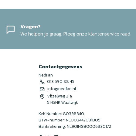
Vragen?
We helpen je graag. Pleeg onze klantenservice raad
Contactgegevens
NedFan
013 590 88 45
info@nedfan.nl
Vijzelweg 21a
5145NK Waalwijk
KvK Number: 80398340
BTW-number: NL003442031B05
Bankrekening: NL90INGB0006330172