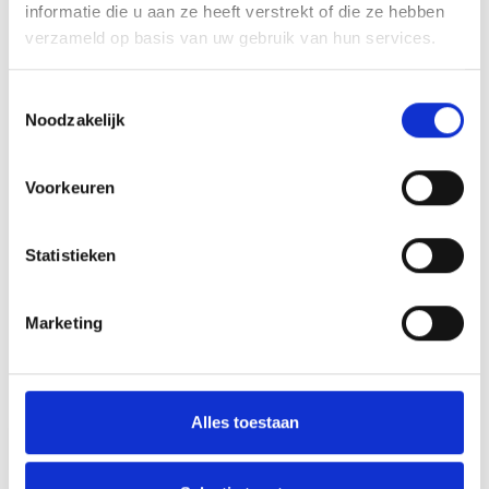
informatie die u aan ze heeft verstrekt of die ze hebben
Toevoegen aan offerte
verzameld op basis van uw gebruik van hun services.
Aan verlanglijst toevoegen
Toestemmingsselectie
Noodzakelijk
Gratis verzending
boven de €500,-
Voorkeuren
Persoonlijk
advies
Meer informatie?
Neem contact op over dit product
Statistieken
Productomschrijving
Marketing
Wat onze klanten zeggen
Gemiddelde van 0 review(s)
Alles toestaan
Schrijf je eigen review