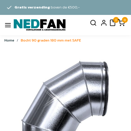
g
boven de €500,-
Persoonlijk
ad
0
0
Home
Bocht 90 graden 180 mm met SAFE