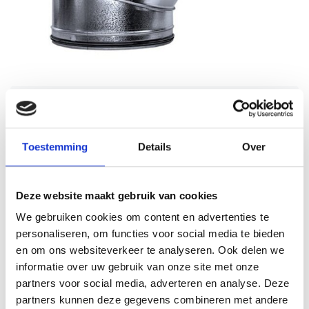
Nedfan.NL
Sale
Bocht 90 graden 180 mm met
SAFE
Toestemming
Details
Over
Schrijf je eigen review
€16,32
€32,65
Incl. btw
Deze website maakt gebruik van cookies
Levertijd: 5 werkdagen
Op voorraad
We gebruiken cookies om content en advertenties te
personaliseren, om functies voor social media te bieden
Aantal
en om ons websiteverkeer te analyseren. Ook delen we
informatie over uw gebruik van onze site met onze
partners voor social media, adverteren en analyse. Deze
Toevoegen aan winkelwagen
partners kunnen deze gegevens combineren met andere