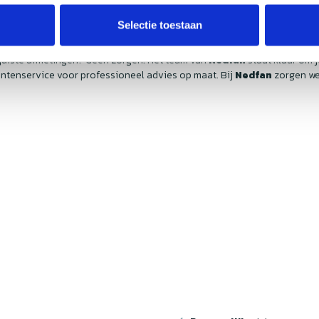
Selectie toestaan
e juiste afmetingen? Geen zorgen! Het team van
Nedfan
staat klaar om 
ntenservice voor professioneel advies op maat. Bij
Nedfan
zorgen we 
w