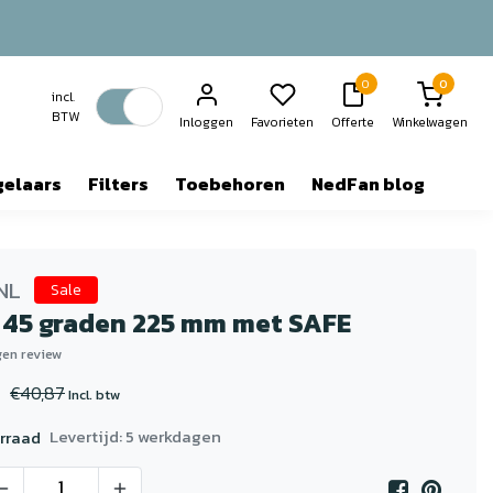
0
0
incl.
BTW
Inloggen
Favorieten
Offerte
Winkelwagen
gelaars
Filters
Toebehoren
NedFan blog
NL
Sale
 45 graden 225 mm met SAFE
igen review
€40,87
Incl. btw
Levertijd: 5 werkdagen
rraad