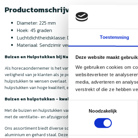
Productomschrijving
Diameter: 225 mm
Hoek: 45 graden
Luchtdichtheidsklasse: D
Toestemming
Materiaal: Sendzimir verzinkt staal
Buizen en Hulpstukken bij Nedfan
Deze website maakt gebruik
We gebruiken cookies om cont
Als horecaondernemer is het van groot belang om de luchtkwaliteit i
veiligheid van je klanten als je personeel essentieel is. Hoewel de
websiteverkeer te analyseren
hulpstukken te wensen overlaat. Deze onderdelen zijn echter van cru
media, adverteren en analys
hulpstukken van hoge kwaliteit, en dat ook nog eens voor een voorde
verstrekt of die ze hebben v
Buizen en hulpstukken - kwaliteit voor een scherpe prijs
Toestemmingsselectie
Met de buizen en hulpstukken van
Nedfan
weet je zeker dat jouw af
Noodzakelijk
met de ventilatie- en afzuigproducten die je in onze webshop vindt. 
Ons assortiment biedt diverse soorten hulpstukken, zodat iedere h
aluminium en gehard staal. Deze materialen zijn niet alleen duurzaam