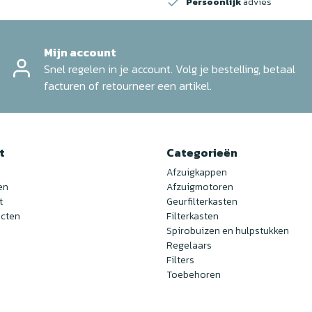
Persoonlijk
advies
Mijn account
Snel regelen in je account. Volg je bestelling, betaal
facturen of retourneer een artikel.
t
Categorieën
Afzuigkappen
en
Afzuigmotoren
t
Geurfilterkasten
ucten
Filterkasten
Spirobuizen en hulpstukken
Regelaars
Filters
Toebehoren