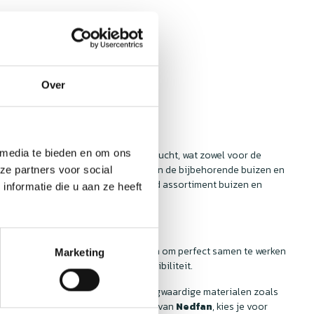
Over
 media te bieden en om ons
icht om te zorgen voor een zuivere lucht, wat zowel voor de
eel gelegenheden waar de kwaliteit van de bijbehorende buizen en
ze partners voor social
 lucht. Bij
Nedfan
vind je een breed assortiment buizen en
nformatie die u aan ze heeft
 bekijken!
 buizen en hulpstukken zijn ontworpen om perfect samen te werken
Marketing
stellen, zonder zorgen over compatibiliteit.
en hulpstukken zijn gemaakt van hoogwaardige materialen zoals
atie. Als je kiest voor de producten van
Nedfan
, kies je voor