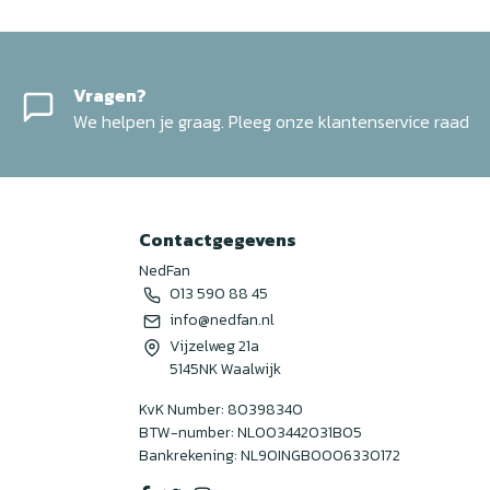
Vragen?
We helpen je graag. Pleeg onze klantenservice raad
Contactgegevens
NedFan
013 590 88 45
info@nedfan.nl
Vijzelweg 21a
5145NK Waalwijk
KvK Number: 80398340
BTW-number: NL003442031B05
Bankrekening: NL90INGB0006330172