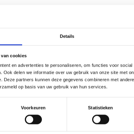
Details
 van cookies
ent en advertenties te personaliseren, om functies voor social
n je pand op peil te houden. Door de Europese regelgeving is het verpl
 meeste horecakeukens wel beschikken over afzuigkappen, zijn er nog v
. Ook delen we informatie over uw gebruik van onze site met on
ciaal belang, omdat ze zorgen voor een effectieve afvoer van vervuilde
e. Deze partners kunnen deze gegevens combineren met andere i
lige prijs. Laten we de voordelen van onze buizen en hulpstukken eens
erzameld op basis van uw gebruik van hun services.
zuiginstallatie naadloos aansluit op een efficiënt afvoersysteem. Alle
Voorkeuren
Statistieken
Dit betekent dat je gemakkelijk al je benodigdheden in één keer kunt be
orecakeuken voorzien kan worden van de juiste materialen. De buizen 
 en stevig, maar geven ook een professionele uitstraling aan je install