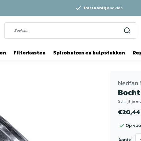
Persoonlijk
advies
ten
Filterkasten
Spirobuizen en hulpstukken
Re
Nedfan.
Bocht
Schrijf je e
€20,44
Op voo
Aantal