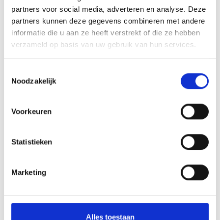
partners voor social media, adverteren en analyse. Deze
Toevoegen aan winkelwagen
partners kunnen deze gegevens combineren met andere
informatie die u aan ze heeft verstrekt of die ze hebben
Toevoegen aan offerte
verzameld op basis van uw gebruik van hun services.
Aan verlanglijst toevoegen
Toestemmingsselectie
Noodzakelijk
Gratis verzending
boven de €500,-
Voorkeuren
Persoonlijk
advies
Meer informatie?
Neem contact op over dit product
Statistieken
Productomschrijving
Marketing
Product informatie
Wat onze klanten zeggen
Alles toestaan