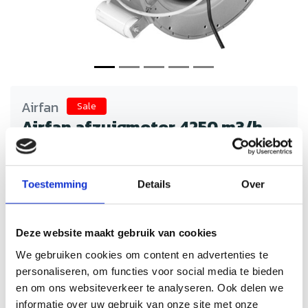
Airfan
Sale
Airfan afzuigmotor 4250 m3/h
Schrijf je eigen review
€332,74
€665,48
Incl. btw
Toestemming
Details
Over
Airfan ventilatoren van Airfan bij Nedfan zorgen voor stille
en efficiënte luchtafvoer. Ideaal voor horeca en
professionele keukens. Verbeter de luchtkwaliteit met
Deze website maakt gebruik van cookies
betrouwbare ventilatieoplossingen.
We gebruiken cookies om content en advertenties te
Op voorraad
Levertijd: 2 werkdagen
personaliseren, om functies voor social media te bieden
en om ons websiteverkeer te analyseren. Ook delen we
Aantal
informatie over uw gebruik van onze site met onze