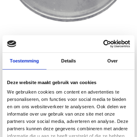
Nedfan.NL
Sale
Afwerkrozet 600 mm
Toestemming
Details
Over
Schrijf je eigen review
€52,02
€104,04
Incl. btw
Deze website maakt gebruik van cookies
Levertijd: 5 werkdagen
Op voorraad
We gebruiken cookies om content en advertenties te
personaliseren, om functies voor social media te bieden
Aantal
en om ons websiteverkeer te analyseren. Ook delen we
informatie over uw gebruik van onze site met onze
Toevoegen aan winkelwagen
partners voor social media, adverteren en analyse. Deze
partners kunnen deze gegevens combineren met andere
Toevoegen aan offerte
informatie die u aan ze heeft verstrekt of die ze hebben