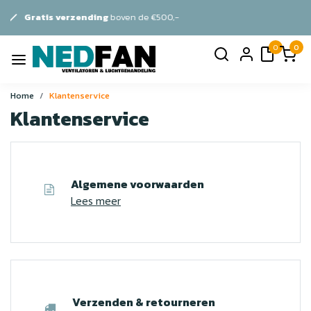
ven de €500,-
Persoonlijk
advie
0
0
Home
Klantenservice
Klantenservice
Algemene voorwaarden
Lees meer
Verzenden & retourneren