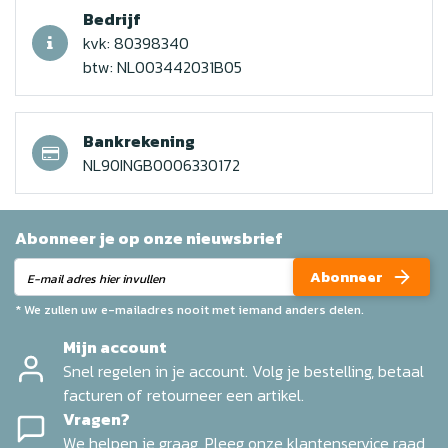
Bedrijf
kvk: 80398340
btw: NL003442031B05
Bankrekening
NL90INGB0006330172
Abonneer je op onze nieuwsbrief
Abonneer
* We zullen uw e-mailadres nooit met iemand anders delen.
Mijn account
Snel regelen in je account. Volg je bestelling, betaal
facturen of retourneer een artikel.
Vragen?
We helpen je graag. Pleeg onze klantenservice raad