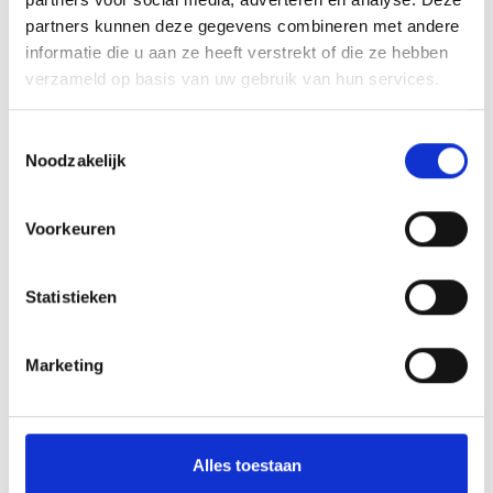
Bedrijf
partners kunnen deze gegevens combineren met andere
informatie die u aan ze heeft verstrekt of die ze hebben
verzameld op basis van uw gebruik van hun services.
E-mail*
Toestemmingsselectie
Noodzakelijk
Telefoonnummer
Voorkeuren
Onderwerp*
Statistieken
Marketing
Bericht*
Alles toestaan