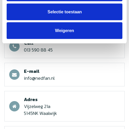
* Verplichte velden
Verstuur
Selectie toestaan
Contactgegevens
Weigeren
Call
013 590 88 45
E-mail
info@nedfan.nl
Adres
Vijzelweg 21a
5145NK Waalwijk